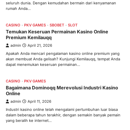
seluruh dunia. Dengan kemudahan bermain dari kenyamanan
rumah Anda…
CASINO
PKV GAMES
SBOBET
SLOT
Temukan Keseruan Permainan Kasino Online
Premium Kemilauqq
admin
April 21, 2026
Apakah Anda mencari pengalaman kasino online premium yang
akan membuat Anda gelisah? Kunjungi Kemilauqq, tempat Anda
dapat menemukan keseruan permainan…
CASINO
PKV GAMES
Bagaimana Dominoqq Merevolusi Industri Kasino
Online
admin
April 11, 2026
Industri kasino online telah mengalami pertumbuhan luar biasa
dalam beberapa tahun terakhir, dengan semakin banyak pemain
yang beralih ke internet…