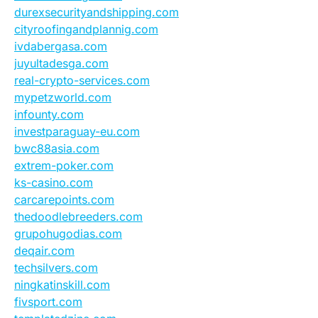
durexsecurityandshipping.com
cityroofingandplannig.com
ivdabergasa.com
juyultadesga.com
real-crypto-services.com
mypetzworld.com
infounty.com
investparaguay-eu.com
bwc88asia.com
extrem-poker.com
ks-casino.com
carcarepoints.com
thedoodlebreeders.com
grupohugodias.com
deqair.com
techsilvers.com
ningkatinskill.com
fivsport.com