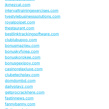
jkmezcal.com
intervaltrainingexercises.com
tyestylebusinesssolutions.com
royalpoipet.com
thestaurant.com
bestlinktrackingsoftware.com
clublubupoo.com
bonusmazijeu.com
bonuskyfojea.com
bonuskorokee.com
bonusgexipoy.com
casinorelaxluxe.com
clubetechplay.com
domdombd.com
dailyplayz.com
getprocrackhere.com
fastinnews.com
fannybanny.com