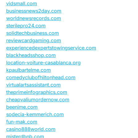
vidsmall.com
businessnews2day.com
worldnewsrecords.com
sterilepro24.com
solidtechbusiness.com
reviewcardgaming.com
experiencedexpertstowingservice.com
blackheadsshop.com
location-voiture-casablanca.org
kpaulbartelme.com
comedyclubofhiltonhead.com
virtualartsassistant.com
theprimeinfographics.com
cheapvaliumordernow.com
beenime.com
sodecia-kemmerich.com
fun-mak.com
casino888world.com
misterdbnb.com