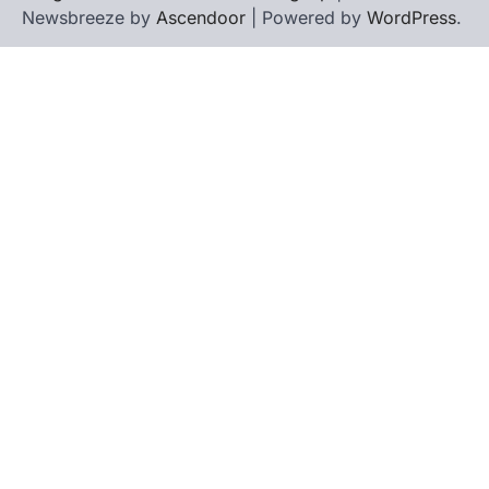
Newsbreeze by
Ascendoor
| Powered by
WordPress
.