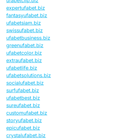
ufabetclip.biz
expertufabet.biz
fantasyufabet.biz
ufabetsiam.biz
swissufabet.biz
ufabetbusiness.biz
greenufabet.biz
ufabetcolor.biz
extraufabet.biz
ufabetlife.biz
ufabetsolutions.biz
socialufabet.biz
surfufabet.biz
ufabetbest.biz
sureufabet.biz
customufabet.biz
storyufabet.biz
epicufabet.biz
crystalufabet.biz