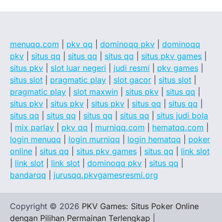
menuqq.com
|
pkv qq
|
dominoqq pkv
|
dominoqq
pkv
|
situs qq
|
situs qq
|
situs qq
|
situs pkv games
|
situs pkv
|
slot luar negeri
|
judi resmi
|
pkv games
|
situs slot
|
pragmatic play
|
slot gacor
|
situs slot
|
pragmatic play
|
slot maxwin
|
situs pkv
|
situs qq
|
situs pkv
|
situs pkv
|
situs pkv
|
situs qq
|
situs qq
|
situs qq
|
situs qq
|
situs qq
|
situs qq
|
situs judi bola
|
mix parlay
|
pkv qq
|
murniqq.com
|
hematqq.com
|
login menuqq
|
login murniqq
|
login hematqq
|
poker
online
|
situs qq
|
situs pkv games
|
situs qq
|
link slot
|
link slot
|
link slot
|
dominoqq pkv
|
situs qq
|
bandarqq
|
jurusqq.pkvgamesresmi.org
Copyright © 2026
PKV Games: Situs Poker Online
dengan Pilihan Permainan Terlengkap
|