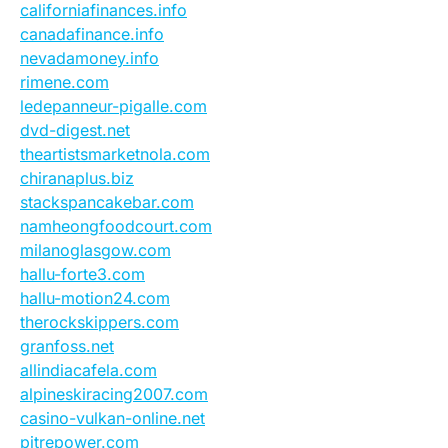
californiafinances.info
canadafinance.info
nevadamoney.info
rimene.com
ledepanneur-pigalle.com
dvd-digest.net
theartistsmarketnola.com
chiranaplus.biz
stackspancakebar.com
namheongfoodcourt.com
milanoglasgow.com
hallu-forte3.com
hallu-motion24.com
therockskippers.com
granfoss.net
allindiacafela.com
alpineskiracing2007.com
casino-vulkan-online.net
pitrepower.com