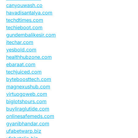
canyouwash.co
havadisantalya.com
techdtimes.com
techieboot.com
gundembalikesir.com
itechar.com
yesbold.com
healthhubzone.com
ebaraat.com
techjuiced.com
byteboosttech.com
magnexushub.com
virtuogoweb.com
biglotshours.com
buyliraglutide.com
onlinesafemeds.com
gyanibhandar.com
ufabetwarp.biz