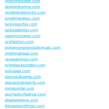
ifinitymarketer.com
jackpotkoning.com
modlinknetworks.com
longtimenewz.com
luckysportss.com
luckpeakplay.com
usamicronews.com
grofashion.com
pokemongoevolutioncalc.com
phishingbase.com
racegamings.com
primejackpotstay.com
pokugaa.com
playvaultgame.com
playgrandresorts.com
romsportal.com
sportsdocfestival.com
shestylestore.com
thingsiwontfinish.com