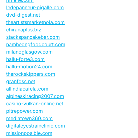
ledepanneur-pigalle.com
dvd-digest.net
theartistsmarketnola.com
chiranaplus.biz
stackspancakebar.com
namheongfoodcourt.com
milanoglasgow.com
hallu-forte3.com
hallu-motion24.com
therockskippers.com
granfoss.net
allindiacafela.com
alpineskiracing2007.com
casino-vulkan-online.net
pitrepower.com
mediatown360.com
digitaleyestrainclinic.com
missionposible.com