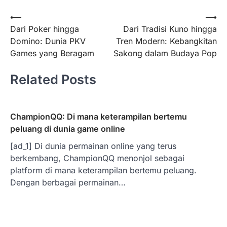
Post
⟵
⟶
Dari Poker hingga
Dari Tradisi Kuno hingga
navigation
Domino: Dunia PKV
Tren Modern: Kebangkitan
Games yang Beragam
Sakong dalam Budaya Pop
Related Posts
ChampionQQ: Di mana keterampilan bertemu
peluang di dunia game online
[ad_1] Di dunia permainan online yang terus
berkembang, ChampionQQ menonjol sebagai
platform di mana keterampilan bertemu peluang.
Dengan berbagai permainan…