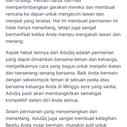
dan strategi. Pemain harus hati-hati
mempertimbangkan gerakan mereka dan membuat
rencana ke depan untuk mengecoh lawan dan
menjadi yang teratas. Hal ini membuat permainan ini
tidak hanya menantang, tetapi juga sangat
bermanfaat ketika Anda mampu mengakali lawan dan
menang.
Aspek hebat lainnya dari AduQq adalah permainan
yang dapat dimainkan bersama teman dan keluarga,
menjadikannya cara yang bagus untuk menjalin ikatan
dan bersenang-senang bersama. Baik Anda bermain
dengan sekelompok teman di sebuah pesta atau
bersama keluarga Anda di Minggu sore yang santai,
AduQq pasti akan membangkitkan semangat
kompetitif dalam diri Anda semua.
Selain permainan yang menyenangkan dan
menantang, AduQq juga sangat membuat ketagihan.
Begitu Anda mulai bermain, mungkin sulit untuk