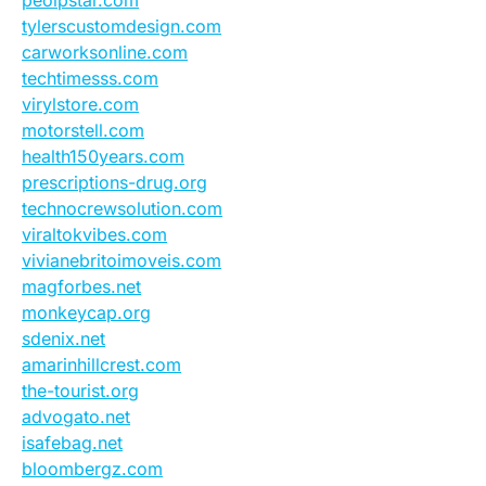
tylerscustomdesign.com
carworksonline.com
techtimesss.com
virylstore.com
motorstell.com
health150years.com
prescriptions-drug.org
technocrewsolution.com
viraltokvibes.com
vivianebritoimoveis.com
magforbes.net
monkeycap.org
sdenix.net
amarinhillcrest.com
the-tourist.org
advogato.net
isafebag.net
bloombergz.com