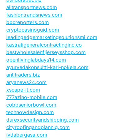
alltransportnews.com
fashiontrandsnews.com
bbcreporters.com
cryptocasinoguid.com
leadingedgemarketingsolutionsmi.com
kastratigeneralcontractinginc.co
bestwholesalenfljerseysshop.com
openlivinglabdays14.com
ayurvedakonsultti-kari-nokela.com
antitraders.biz
aryanews24.com
xscape-it.com
777azino-mobile.com
cobbseniorbowl.com
technowdesign.com
durexsecurityandshipping.com
cityroofingandplannig.com
ivdabergasa.com