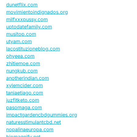
dunetflix.com
movimientoindignados.org
milfxxxpussy.com
uptodatefamily.com
musitop.com
utyam.com
lacostituzioneblog.com
ohyeea.com
zhitiemoe.com
nungkub.com
anotherindian.com
xylemcider.com
taniaetiago.com
juzfitketo.com
pasomaga.com
impactgardencbdgummies.org
naturesstimulantcbd.net
nopalinaeuropa.com
biomagnify.net