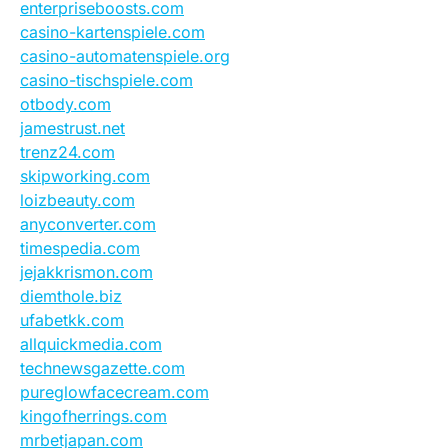
enterpriseboosts.com
casino-kartenspiele.com
casino-automatenspiele.org
casino-tischspiele.com
otbody.com
jamestrust.net
trenz24.com
skipworking.com
loizbeauty.com
anyconverter.com
timespedia.com
jejakkrismon.com
diemthole.biz
ufabetkk.com
allquickmedia.com
technewsgazette.com
pureglowfacecream.com
kingofherrings.com
mrbetjapan.com