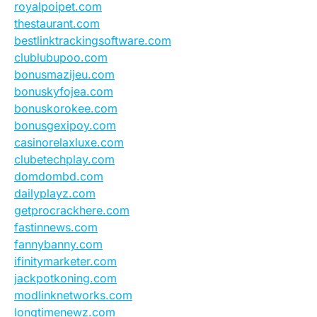
royalpoipet.com
thestaurant.com
bestlinktrackingsoftware.com
clublubupoo.com
bonusmazijeu.com
bonuskyfojea.com
bonuskorokee.com
bonusgexipoy.com
casinorelaxluxe.com
clubetechplay.com
domdombd.com
dailyplayz.com
getprocrackhere.com
fastinnews.com
fannybanny.com
ifinitymarketer.com
jackpotkoning.com
modlinknetworks.com
longtimenewz.com