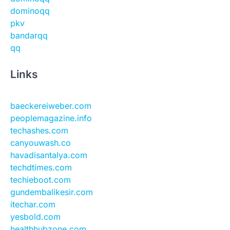
dominoqq
pkv
bandarqq
qq
Links
baeckereiweber.com
peoplemagazine.info
techashes.com
canyouwash.co
havadisantalya.com
techdtimes.com
techieboot.com
gundembalikesir.com
itechar.com
yesbold.com
healthhubzone.com