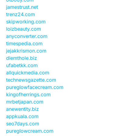
jamestrust.net
trenz24.com
skipworking.com
loizbeauty.com
anyconverter.com
timespedia.com
jejakkrismon.com
diemthole.biz
ufabetkk.com
allquickmedia.com
technewsgazette.com
pureglowfacecream.com
kingofherrings.com
mrbetjapan.com
anewentity.biz
appkuala.com
seo7days.com
pureglowcream.com