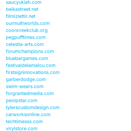
saucyukiah.com
beikastreet.net
filmizlettir.net
ourmultiworlds.com
cooncreekclub.org
pegpufftimes.com
celestia-arts.com
forumchampions.com
bluebargames.com
festivaldelamalou.com
firstsigninnovations.com
garberdodge.com
swim-wears.com
forgrantedmedia.com
peolpstar.com
tylerscustomdesign.com
carworksonline.com
techtimesss.com
virylstore.com