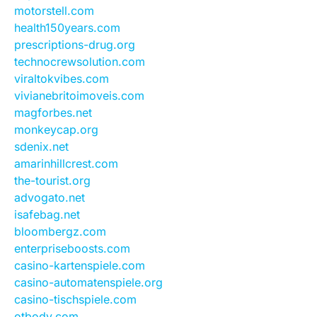
motorstell.com
health150years.com
prescriptions-drug.org
technocrewsolution.com
viraltokvibes.com
vivianebritoimoveis.com
magforbes.net
monkeycap.org
sdenix.net
amarinhillcrest.com
the-tourist.org
advogato.net
isafebag.net
bloombergz.com
enterpriseboosts.com
casino-kartenspiele.com
casino-automatenspiele.org
casino-tischspiele.com
otbody.com