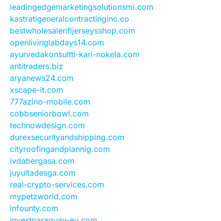
leadingedgemarketingsolutionsmi.com
kastratigeneralcontractinginc.co
bestwholesalenfljerseysshop.com
openlivinglabdays14.com
ayurvedakonsultti-kari-nokela.com
antitraders.biz
aryanews24.com
xscape-it.com
777azino-mobile.com
cobbseniorbowl.com
technowdesign.com
durexsecurityandshipping.com
cityroofingandplannig.com
ivdabergasa.com
juyultadesga.com
real-crypto-services.com
mypetzworld.com
infounty.com
investparaguay-eu.com