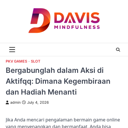
Skip
to
content
PKV GAMES
SLOT
Bergabunglah dalam Aksi di
Aktifqq: Dimana Kegembiraan
dan Hadiah Menanti
admin
July 4, 2026
Jika Anda mencari pengalaman bermain game online
yang menyenangkan dan bermanfaat, Anda bisa