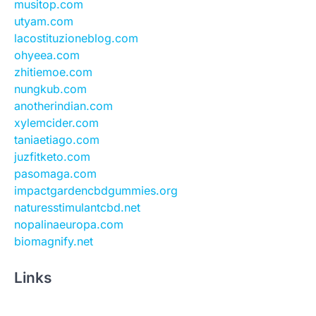
musitop.com
utyam.com
lacostituzioneblog.com
ohyeea.com
zhitiemoe.com
nungkub.com
anotherindian.com
xylemcider.com
taniaetiago.com
juzfitketo.com
pasomaga.com
impactgardencbdgummies.org
naturesstimulantcbd.net
nopalinaeuropa.com
biomagnify.net
Links