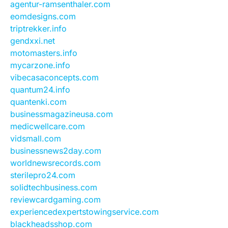
agentur-ramsenthaler.com
eomdesigns.com
triptrekker.info
gendxxi.net
motomasters.info
mycarzone.info
vibecasaconcepts.com
quantum24.info
quantenki.com
businessmagazineusa.com
medicwellcare.com
vidsmall.com
businessnews2day.com
worldnewsrecords.com
sterilepro24.com
solidtechbusiness.com
reviewcardgaming.com
experiencedexpertstowingservice.com
blackheadsshop.com