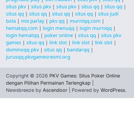
situs pkv
|
situs pkv
|
situs pkv
|
situs qq
|
situs qq
|
situs qq
|
situs qq
|
situs qq
|
situs qq
|
situs judi
bola
|
mix parlay
|
pkv qq
|
murniqq.com
|
hematqq.com
|
login menuqq
|
login murniqq
|
login hematqq
|
poker online
|
situs qq
|
situs pkv
games
|
situs qq
|
link slot
|
link slot
|
link slot
|
dominoqq pkv
|
situs qq
|
bandarqq
|
jurusqq.pkvgamesresmi.org
Copyright © 2026
PKV Games: Situs Poker Online
dengan Pilihan Permainan Terlengkap
|
Newsbreeze by
Ascendoor
| Powered by
WordPress
.