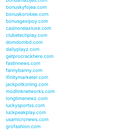
bonuskyfojea.com
bonuskorokee.com
bonusgexipoy.com
casinorelaxluxe.com
clubetechplay.com
domdombd.com
dailyplayz.com
getprocrackhere.com
fastinnews.com
fannybanny.com
ifinitymarketer.com
jackpotkoning.com
modlinknetworks.com
longtimenewz.com
luckysportss.com
luckpeakplay.com
usamicronews.com
grofashion.com