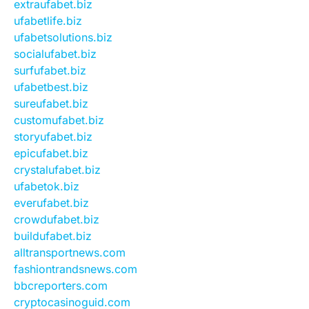
extraufabet.biz
ufabetlife.biz
ufabetsolutions.biz
socialufabet.biz
surfufabet.biz
ufabetbest.biz
sureufabet.biz
customufabet.biz
storyufabet.biz
epicufabet.biz
crystalufabet.biz
ufabetok.biz
everufabet.biz
crowdufabet.biz
buildufabet.biz
alltransportnews.com
fashiontrandsnews.com
bbcreporters.com
cryptocasinoguid.com