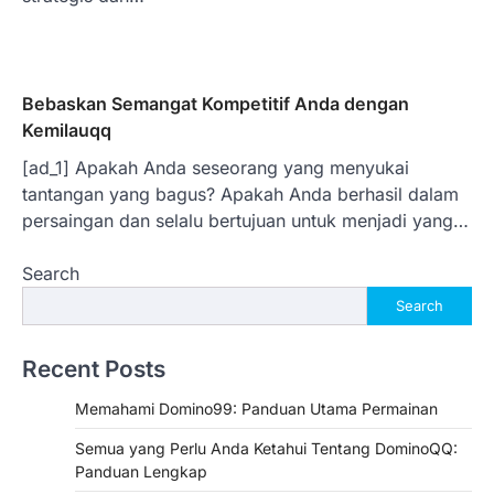
Bebaskan Semangat Kompetitif Anda dengan
Kemilauqq
[ad_1] Apakah Anda seseorang yang menyukai
tantangan yang bagus? Apakah Anda berhasil dalam
persaingan dan selalu bertujuan untuk menjadi yang…
Search
Search
Recent Posts
Memahami Domino99: Panduan Utama Permainan
Semua yang Perlu Anda Ketahui Tentang DominoQQ:
Panduan Lengkap