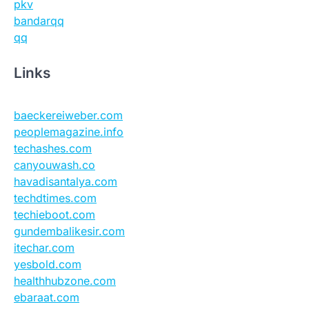
pkv
bandarqq
qq
Links
baeckereiweber.com
peoplemagazine.info
techashes.com
canyouwash.co
havadisantalya.com
techdtimes.com
techieboot.com
gundembalikesir.com
itechar.com
yesbold.com
healthhubzone.com
ebaraat.com