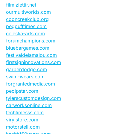
filmizlettir.net
ourmultiworlds.com
cooncreekclub.org
pegpufftimes.com
celestia-arts.com
forumchampions.com
bluebargames.com
festivaldelamalou.com
firstsigninnovations.com
garberdodge.com
swim-wears.com
forgrantedmedia.com
peolpstar.com
tylerscustomdesign.com
carworksonline.com
techtimesss.com
virylstore.com
motorstell.com
health150years.com