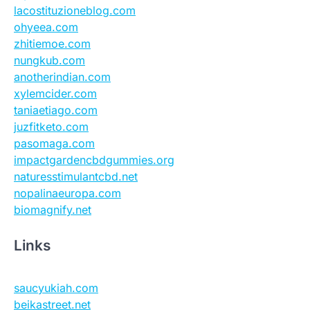
lacostituzioneblog.com
ohyeea.com
zhitiemoe.com
nungkub.com
anotherindian.com
xylemcider.com
taniaetiago.com
juzfitketo.com
pasomaga.com
impactgardencbdgummies.org
naturesstimulantcbd.net
nopalinaeuropa.com
biomagnify.net
Links
saucyukiah.com
beikastreet.net