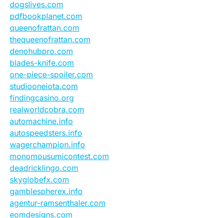
dogslives.com
pdfbookplanet.com
queenofrattan.com
thequeenofrattan.com
denohubpro.com
blades-knife.com
one-piece-spoiler.com
studiooneiota.com
findingcasino.org
realworldcobra.com
automachine.info
autospeedsters.info
wagerchampion.info
monomousumicontest.com
deadricklingo.com
skyglobefx.com
gamblespherex.info
agentur-ramsenthaler.com
eomdesigns.com