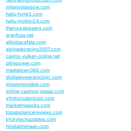
milanoglasgow.com
hallu-forte3.com
hallu-motion24.com
therockskippers.com
granfoss.net
allindiacafela.com
alpineskiracing2007.com
casino-vulkan-online.net
pitrepower.com
mediatown360.com
digitaleyestrainclinic.com
missionposible.com
online-casinos-vegas.com
xfinityrouterlogin.com
marketingjacks.com
topappliancereviews.com
trickytechupdates.com
hindiabhimaan.com