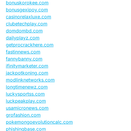
bonuskorokee.com
bonusgexipoy.com
casinorelaxluxe.com
clubetechplay.com
domdombd.com
dailyplayz.com
getprocrackhere.com
fastinnews.com
fannybanny.com
ifinitymarketer.com
jackpotkoning.com
modlinknetworks.com
longtimenewz.com
luckysportss.com
luckpeakplay.com
usamicronews.com
grofashion.com
pokemongoevolutioncalc.com
phishingbase.com