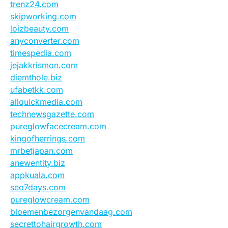
trenz24.com
skipworking.com
loizbeauty.com
anyconverter.com
timespedia.com
jejakkrismon.com
diemthole.biz
ufabetkk.com
allquickmedia.com
technewsgazette.com
pureglowfacecream.com
kingofherrings.com
mrbetjapan.com
anewentity.biz
appkuala.com
seo7days.com
pureglowcream.com
bloemenbezorgenvandaag.com
secrettohairgrowth.com