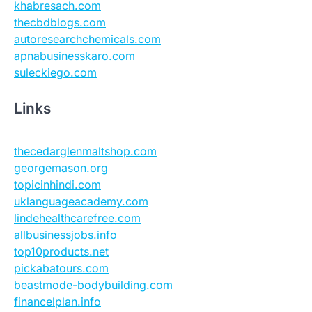
khabresach.com
thecbdblogs.com
autoresearchchemicals.com
apnabusinesskaro.com
suleckiego.com
Links
thecedarglenmaltshop.com
georgemason.org
topicinhindi.com
uklanguageacademy.com
lindehealthcarefree.com
allbusinessjobs.info
top10products.net
pickabatours.com
beastmode-bodybuilding.com
financelplan.info