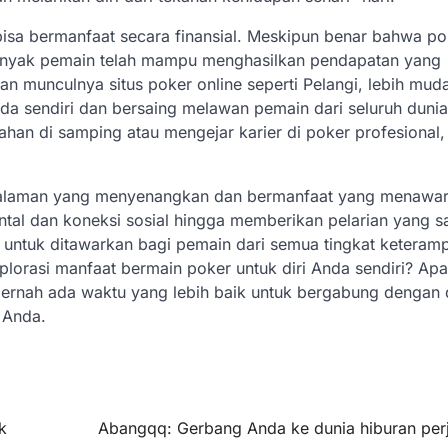
 bisa bermanfaat secara finansial. Meskipun benar bahwa po
banyak pemain telah mampu menghasilkan pendapatan yang
an munculnya situs poker online seperti Pelangi, lebih mud
 sendiri dan bersaing melawan pemain dari seluruh dunia
an di samping atau mengejar karier di poker profesional,
ngalaman yang menyenangkan dan bermanfaat yang menawa
tal dan koneksi sosial hingga memberikan pelarian yang sa
u untuk ditawarkan bagi pemain dari semua tingkat keteramp
plorasi manfaat bermain poker untuk diri Anda sendiri? Ap
ernah ada waktu yang lebih baik untuk bergabung dengan 
 Anda.
k
Abangqq: Gerbang Anda ke dunia hiburan per