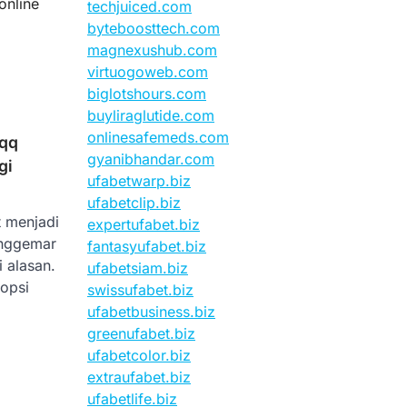
online
techjuiced.com
byteboosttech.com
magnexushub.com
virtuogoweb.com
biglotshours.com
buyliraglutide.com
onlinesafemeds.com
qq
gyanibhandar.com
gi
ufabetwarp.biz
ufabetclip.biz
 menjadi
expertufabet.biz
enggemar
fantasyufabet.biz
 alasan.
ufabetsiam.biz
opsi
swissufabet.biz
ufabetbusiness.biz
greenufabet.biz
ufabetcolor.biz
extraufabet.biz
ufabetlife.biz