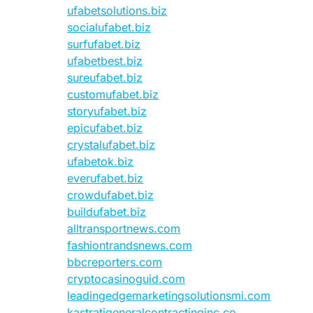
ufabetsolutions.biz
socialufabet.biz
surfufabet.biz
ufabetbest.biz
sureufabet.biz
customufabet.biz
storyufabet.biz
epicufabet.biz
crystalufabet.biz
ufabetok.biz
everufabet.biz
crowdufabet.biz
buildufabet.biz
alltransportnews.com
fashiontrandsnews.com
bbcreporters.com
cryptocasinoguid.com
leadingedgemarketingsolutionsmi.com
kastratigeneralcontractinginc.co