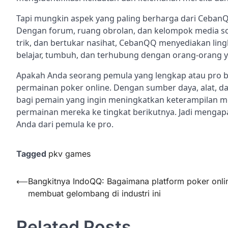
Tapi mungkin aspek yang paling berharga dari Ceban
Dengan forum, ruang obrolan, dan kelompok media sos
trik, dan bertukar nasihat, CebanQQ menyediakan li
belajar, tumbuh, dan terhubung dengan orang-orang y
Apakah Anda seorang pemula yang lengkap atau pr
permainan poker online. Dengan sumber daya, alat, 
bagi pemain yang ingin meningkatkan keterampilan
permainan mereka ke tingkat berikutnya. Jadi mengap
Anda dari pemula ke pro.
Tagged
pkv games
Post
⟵
Bangkitnya IndoQQ: Bagaimana platform poker onlin
membuat gelombang di industri ini
navigation
Related Posts