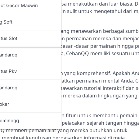
a, dunia poker online bisa menakutkan dan luar biasa. 
ominoqq
lot Gacor Maxwin
eda untuk dipelajari, mungkin sulit untuk mengetahui dari 
itus Pkv
g Soft
 poker online terkemuka yang menawarkan berbagai sumb
 keterampilan meningkatkan permainan mereka dan menjad
kv Games
itus Slot
la yang ingin mempelajari dasar -dasar permainan hingga p
eka ke tingkat berikutnya, CebanQQ memiliki sesuatu un
andarqq
itus Pkv
 sumber daya dan panduan yang komprehensif. Apakah And
yang berbeda, atau meningkatkan permainan mental Anda,
l. Platform ini juga menawarkan tutorial interaktif dan s
andarqq
 memperbaiki keterampilan mereka dalam lingkungan yan
oker
nawarkan berbagai alat dan fitur untuk membantu pemain
ominoqq
ari analitik canggih dan pelacakan sejarah tangan hingg
anQQ memberi pemain alat yang mereka butuhkan untuk
 membuat keputusan berdasarkan informasi di meja.