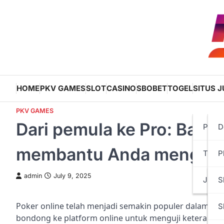
Skip
to
content
HOME
PKV GAMES
SLOT
CASINO
SBOBET
TOGEL
SITUS J
PKV GAMES
Dari pemula ke Pro: Bag
Poker
D
membantu Anda menguasa
Taruh
P
admin
July 9, 2025
Judi 
B
S
Poker online telah menjadi semakin populer dalam be
P
S
bondong ke platform online untuk menguji keteramp