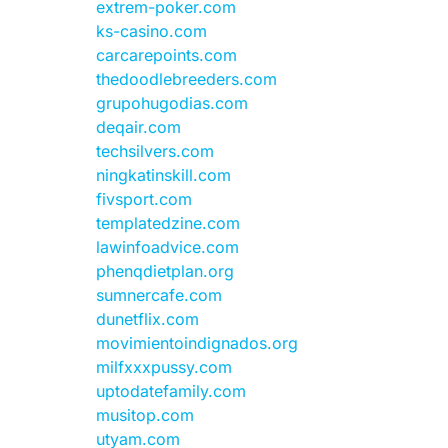
extrem-poker.com
ks-casino.com
carcarepoints.com
thedoodlebreeders.com
grupohugodias.com
deqair.com
techsilvers.com
ningkatinskill.com
fivsport.com
templatedzine.com
lawinfoadvice.com
phenqdietplan.org
sumnercafe.com
dunetflix.com
movimientoindignados.org
milfxxxpussy.com
uptodatefamily.com
musitop.com
utyam.com