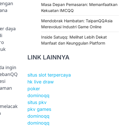
Dengan
Masa Depan Pemasaran: Memanfaatkan
mana
Kekuatan IMCQQ
Mendobrak Hambatan: TaipanQQAsia
Merevolusi Industri Game Online
er daya
i
Inside Satuqq: Melihat Lebih Dekat
ro
Manfaat dan Keunggulan Platform
tuk
LINK LAINNYA
a ingin
 CebanQQ
situs slot terpercaya
esi
hk live draw
g aman
poker
dominoqq
situs pkv
 melacak
pkv games
a
dominoqq
dominoqq