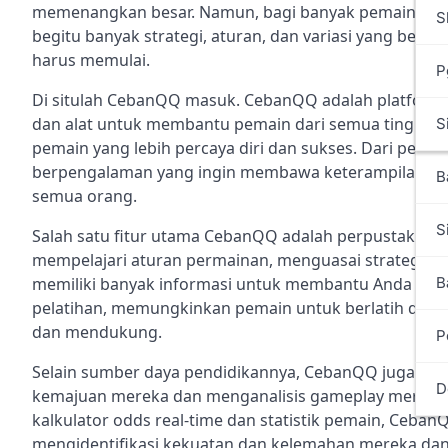
memenangkan besar. Namun, bagi banyak pemain pemul
D
S
begitu banyak strategi, aturan, dan variasi yang berb
harus memulai.
S
P
Di situlah CebanQQ masuk. CebanQQ adalah platform
dan alat untuk membantu pemain dari semua tingkat
P
S
pemain yang lebih percaya diri dan sukses. Dari pemu
berpengalaman yang ingin membawa keterampilan mer
B
semua orang.
S
Salah satu fitur utama CebanQQ adalah perpustakaan
mempelajari aturan permainan, menguasai strategi 
memiliki banyak informasi untuk membantu Anda berhasi
B
pelatihan, memungkinkan pemain untuk berlatih dan
dan mendukung.
P
Selain sumber daya pendidikannya, CebanQQ juga me
D
kemajuan mereka dan menganalisis gameplay mereka. D
kalkulator odds real-time dan statistik pemain, Ceb
mengidentifikasi kekuatan dan kelemahan mereka dan