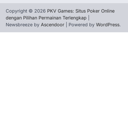
Copyright © 2026
PKV Games: Situs Poker Online
dengan Pilihan Permainan Terlengkap
|
Newsbreeze by
Ascendoor
| Powered by
WordPress
.