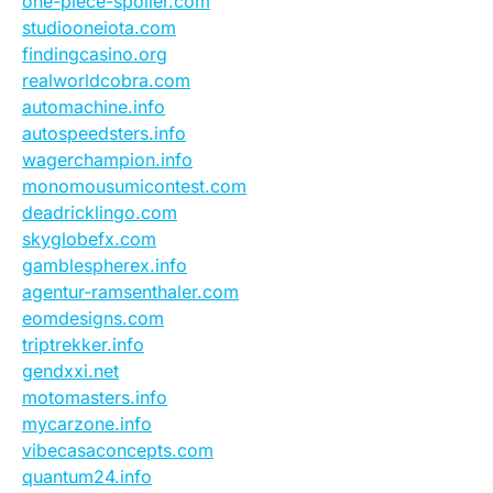
one-piece-spoiler.com
studiooneiota.com
findingcasino.org
realworldcobra.com
automachine.info
autospeedsters.info
wagerchampion.info
monomousumicontest.com
deadricklingo.com
skyglobefx.com
gamblespherex.info
agentur-ramsenthaler.com
eomdesigns.com
triptrekker.info
gendxxi.net
motomasters.info
mycarzone.info
vibecasaconcepts.com
quantum24.info