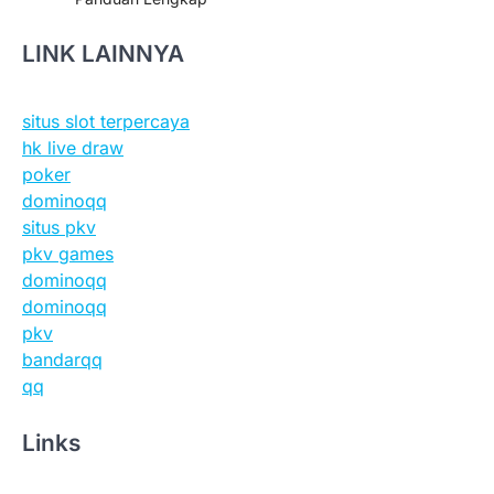
LINK LAINNYA
situs slot terpercaya
hk live draw
poker
dominoqq
situs pkv
pkv games
dominoqq
dominoqq
pkv
bandarqq
qq
Links