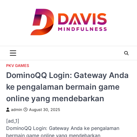
Skip
to
content
PKV GAMES
DominoQQ Login: Gateway Anda
ke pengalaman bermain game
online yang mendebarkan
admin
August 30, 2025
[ad_1]
DominoQQ Login: Gateway Anda ke pengalaman
bermain game online yang mendebarkan