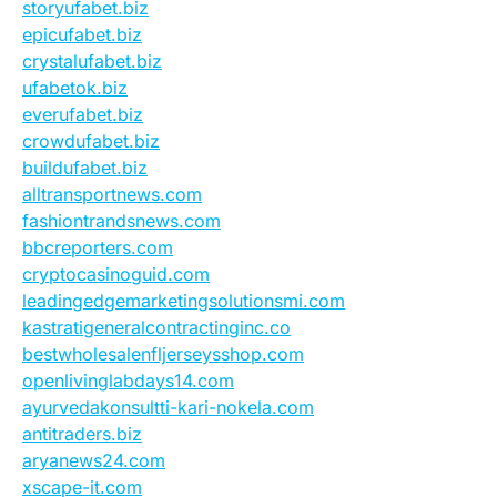
storyufabet.biz
epicufabet.biz
crystalufabet.biz
ufabetok.biz
everufabet.biz
crowdufabet.biz
buildufabet.biz
alltransportnews.com
fashiontrandsnews.com
bbcreporters.com
cryptocasinoguid.com
leadingedgemarketingsolutionsmi.com
kastratigeneralcontractinginc.co
bestwholesalenfljerseysshop.com
openlivinglabdays14.com
ayurvedakonsultti-kari-nokela.com
antitraders.biz
aryanews24.com
xscape-it.com