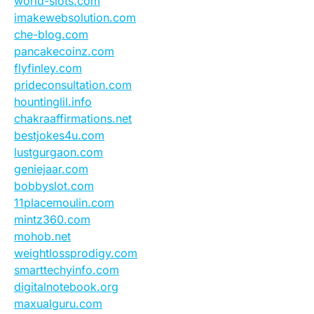
world-slots.com
imakewebsolution.com
che-blog.com
pancakecoinz.com
flyfinley.com
prideconsultation.com
hountinglil.info
chakraaffirmations.net
bestjokes4u.com
lustgurgaon.com
geniejaar.com
bobbyslot.com
11placemoulin.com
mintz360.com
mohob.net
weightlossprodigy.com
smarttechyinfo.com
digitalnotebook.org
maxualguru.com