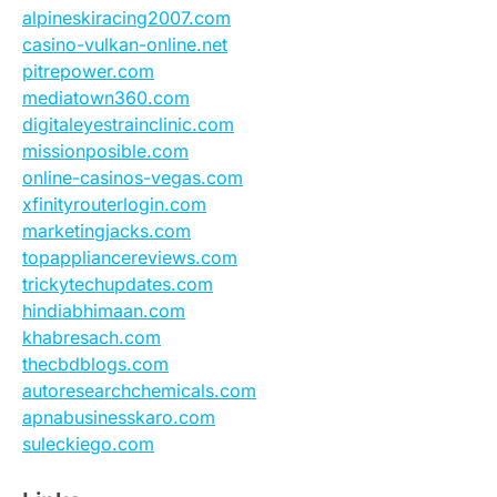
alpineskiracing2007.com
casino-vulkan-online.net
pitrepower.com
mediatown360.com
digitaleyestrainclinic.com
missionposible.com
online-casinos-vegas.com
xfinityrouterlogin.com
marketingjacks.com
topappliancereviews.com
trickytechupdates.com
hindiabhimaan.com
khabresach.com
thecbdblogs.com
autoresearchchemicals.com
apnabusinesskaro.com
suleckiego.com