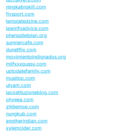
ningkatinskill.com
fivsport.com
templatedzine.com
lawinfoadvice.com
phenqdietplan.org
sumnercafe.com
dunetflix.com
movimientoindignados.org
milfxxxpussy.com
uptodatefamily.com
musitop.com
utyam.com
lacostituzioneblog.com
ohyeea.com
zhitiemoe.com
nungkub.com
anotherindian.com
xylemcider.com