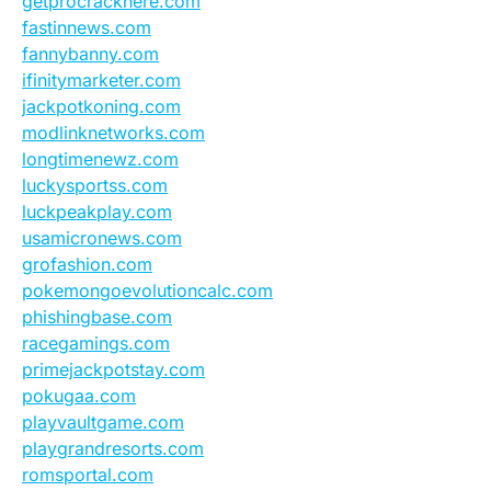
getprocrackhere.com
fastinnews.com
fannybanny.com
ifinitymarketer.com
jackpotkoning.com
modlinknetworks.com
longtimenewz.com
luckysportss.com
luckpeakplay.com
usamicronews.com
grofashion.com
pokemongoevolutioncalc.com
phishingbase.com
racegamings.com
primejackpotstay.com
pokugaa.com
playvaultgame.com
playgrandresorts.com
romsportal.com