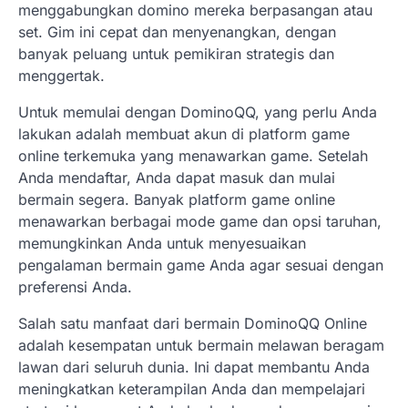
menggabungkan domino mereka berpasangan atau
set. Gim ini cepat dan menyenangkan, dengan
banyak peluang untuk pemikiran strategis dan
menggertak.
Untuk memulai dengan DominoQQ, yang perlu Anda
lakukan adalah membuat akun di platform game
online terkemuka yang menawarkan game. Setelah
Anda mendaftar, Anda dapat masuk dan mulai
bermain segera. Banyak platform game online
menawarkan berbagai mode game dan opsi taruhan,
memungkinkan Anda untuk menyesuaikan
pengalaman bermain game Anda agar sesuai dengan
preferensi Anda.
Salah satu manfaat dari bermain DominoQQ Online
adalah kesempatan untuk bermain melawan beragam
lawan dari seluruh dunia. Ini dapat membantu Anda
meningkatkan keterampilan Anda dan mempelajari