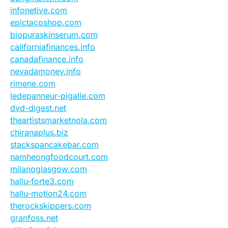
infonetive.com
epictacoshop.com
biopuraskinserum.com
californiafinances.info
canadafinance.info
nevadamoney.info
rimene.com
ledepanneur-pigalle.com
dvd-digest.net
theartistsmarketnola.com
chiranaplus.biz
stackspancakebar.com
namheongfoodcourt.com
milanoglasgow.com
hallu-forte3.com
hallu-motion24.com
therockskippers.com
granfoss.net