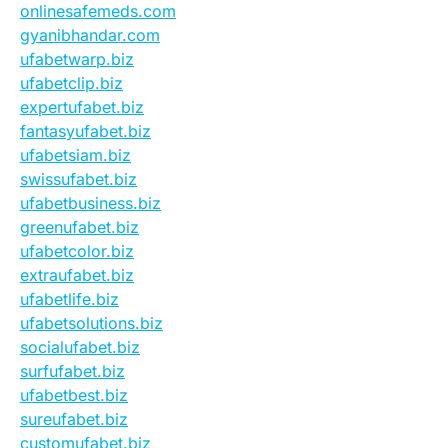
onlinesafemeds.com
gyanibhandar.com
ufabetwarp.biz
ufabetclip.biz
expertufabet.biz
fantasyufabet.biz
ufabetsiam.biz
swissufabet.biz
ufabetbusiness.biz
greenufabet.biz
ufabetcolor.biz
extraufabet.biz
ufabetlife.biz
ufabetsolutions.biz
socialufabet.biz
surfufabet.biz
ufabetbest.biz
sureufabet.biz
customufabet.biz