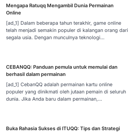
Mengapa Ratuqq Mengambil Dunia Permainan
Online
[ad_1] Dalam beberapa tahun terakhir, game online
telah menjadi semakin populer di kalangan orang dari
segala usia. Dengan munculnya teknologi…
CEBANQQ: Panduan pemula untuk memulai dan
berhasil dalam permainan
[ad_1] CebanQQ adalah permainan kartu online
populer yang dinikmati oleh jutaan pemain di seluruh
dunia. Jika Anda baru dalam permainan,…
Buka Rahasia Sukses di ITUQQ: Tips dan Strategi