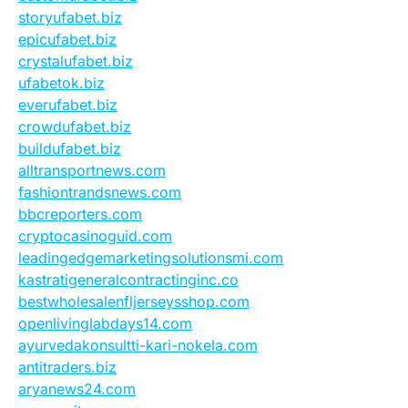
storyufabet.biz
epicufabet.biz
crystalufabet.biz
ufabetok.biz
everufabet.biz
crowdufabet.biz
buildufabet.biz
alltransportnews.com
fashiontrandsnews.com
bbcreporters.com
cryptocasinoguid.com
leadingedgemarketingsolutionsmi.com
kastratigeneralcontractinginc.co
bestwholesalenfljerseysshop.com
openlivinglabdays14.com
ayurvedakonsultti-kari-nokela.com
antitraders.biz
aryanews24.com