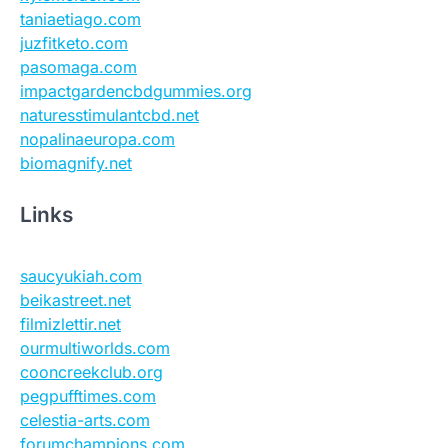
taniaetiago.com
juzfitketo.com
pasomaga.com
impactgardencbdgummies.org
naturesstimulantcbd.net
nopalinaeuropa.com
biomagnify.net
Links
saucyukiah.com
beikastreet.net
filmizlettir.net
ourmultiworlds.com
cooncreekclub.org
pegpufftimes.com
celestia-arts.com
forumchampions.com