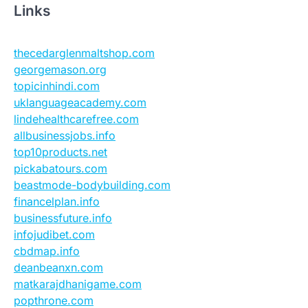
Links
thecedarglenmaltshop.com
georgemason.org
topicinhindi.com
uklanguageacademy.com
lindehealthcarefree.com
allbusinessjobs.info
top10products.net
pickabatours.com
beastmode-bodybuilding.com
financelplan.info
businessfuture.info
infojudibet.com
cbdmap.info
deanbeanxn.com
matkarajdhanigame.com
popthrone.com