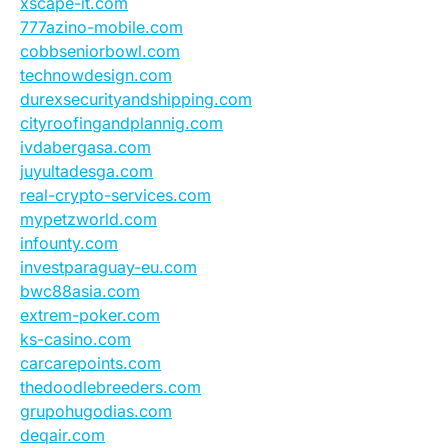
xscape-it.com
777azino-mobile.com
cobbseniorbowl.com
technowdesign.com
durexsecurityandshipping.com
cityroofingandplannig.com
ivdabergasa.com
juyultadesga.com
real-crypto-services.com
mypetzworld.com
infounty.com
investparaguay-eu.com
bwc88asia.com
extrem-poker.com
ks-casino.com
carcarepoints.com
thedoodlebreeders.com
grupohugodias.com
deqair.com