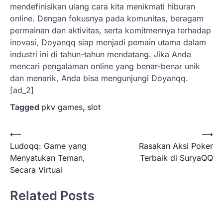
mendefinisikan ulang cara kita menikmati hiburan
online. Dengan fokusnya pada komunitas, beragam
permainan dan aktivitas, serta komitmennya terhadap
inovasi, Doyanqq siap menjadi pemain utama dalam
industri ini di tahun-tahun mendatang. Jika Anda
mencari pengalaman online yang benar-benar unik
dan menarik, Anda bisa mengunjungi Doyanqq.
[ad_2]
Tagged
pkv games
,
slot
Post
⟵
⟶
Ludoqq: Game yang
Rasakan Aksi Poker
navigation
Menyatukan Teman,
Terbaik di SuryaQQ
Secara Virtual
Related Posts