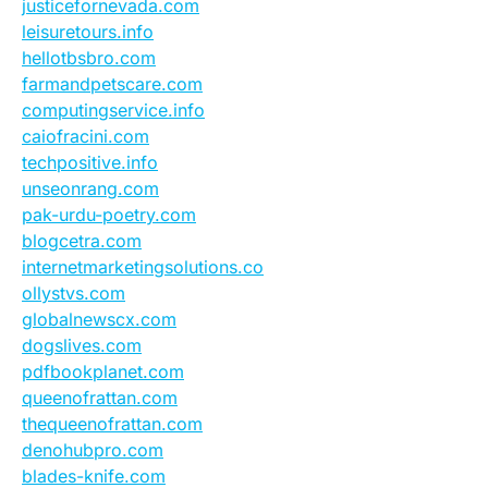
justicefornevada.com
leisuretours.info
hellotbsbro.com
farmandpetscare.com
computingservice.info
caiofracini.com
techpositive.info
unseonrang.com
pak-urdu-poetry.com
blogcetra.com
internetmarketingsolutions.co
ollystvs.com
globalnewscx.com
dogslives.com
pdfbookplanet.com
queenofrattan.com
thequeenofrattan.com
denohubpro.com
blades-knife.com