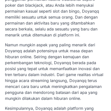
poker dan blackjack, atau Anda lebih menyukai
permainan kasual seperti slot dan bingo, Doyanqq
memiliki sesuatu untuk semua orang. Dan dengan
permainan dan aktivitas baru yang ditambahkan
secara berkala, selalu ada sesuatu yang baru dan
menarik untuk ditemukan di platform ini.
Namun mungkin aspek yang paling menarik dari
Doyanqq adalah potensinya untuk masa depan
hiburan online. Seiring dengan kemajuan dan
perkembangan teknologi, Doyanqq berada pada
posisi yang tepat untuk memanfaatkan inovasi dan
tren terbaru dalam industri. Dari game realitas virtual
hingga acara streaming langsung, Doyanqq terus
mencari cara baru untuk meningkatkan pengalaman
pengguna dan mendorong batasan dari apa yang
mungkin dilakukan dalam hiburan online.
Kesimpulannya, Doyanqq adalah platform yang