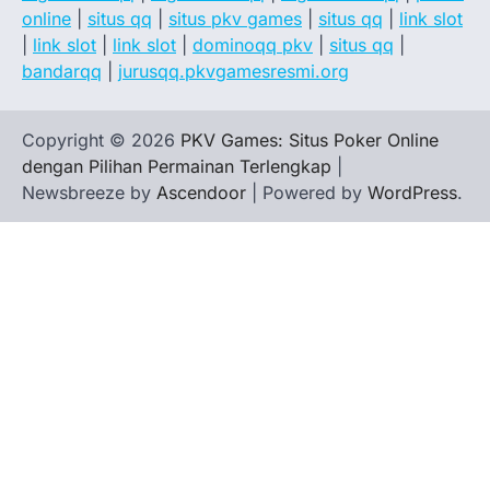
online
|
situs qq
|
situs pkv games
|
situs qq
|
link slot
|
link slot
|
link slot
|
dominoqq pkv
|
situs qq
|
bandarqq
|
jurusqq.pkvgamesresmi.org
Copyright © 2026
PKV Games: Situs Poker Online
dengan Pilihan Permainan Terlengkap
|
Newsbreeze by
Ascendoor
| Powered by
WordPress
.