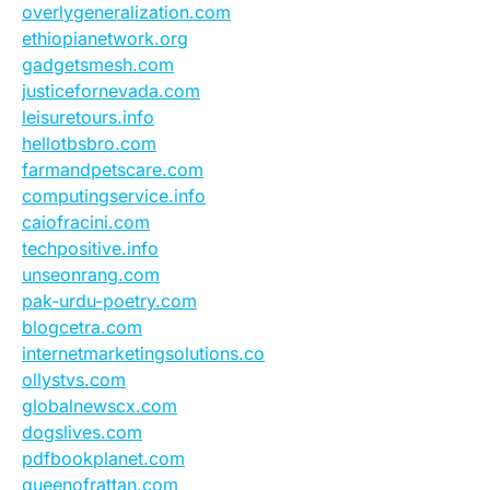
overlygeneralization.com
ethiopianetwork.org
gadgetsmesh.com
justicefornevada.com
leisuretours.info
hellotbsbro.com
farmandpetscare.com
computingservice.info
caiofracini.com
techpositive.info
unseonrang.com
pak-urdu-poetry.com
blogcetra.com
internetmarketingsolutions.co
ollystvs.com
globalnewscx.com
dogslives.com
pdfbookplanet.com
queenofrattan.com