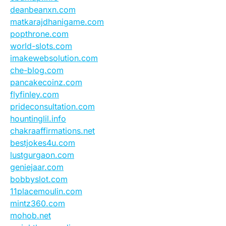
deanbeanxn.com
matkarajdhanigame.com
popthrone.com
world-slots.com
imakewebsolution.com
che-blog.com
pancakecoinz.com
flyfinley.com
prideconsultation.com
hountinglil.info
chakraaffirmations.net
bestjokes4u.com
lustgurgaon.com
geniejaar.com
bobbyslot.com
11placemoulin.com
mintz360.com
mohob.net