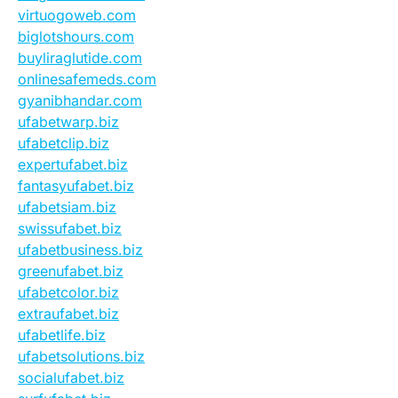
virtuogoweb.com
biglotshours.com
buyliraglutide.com
onlinesafemeds.com
gyanibhandar.com
ufabetwarp.biz
ufabetclip.biz
expertufabet.biz
fantasyufabet.biz
ufabetsiam.biz
swissufabet.biz
ufabetbusiness.biz
greenufabet.biz
ufabetcolor.biz
extraufabet.biz
ufabetlife.biz
ufabetsolutions.biz
socialufabet.biz