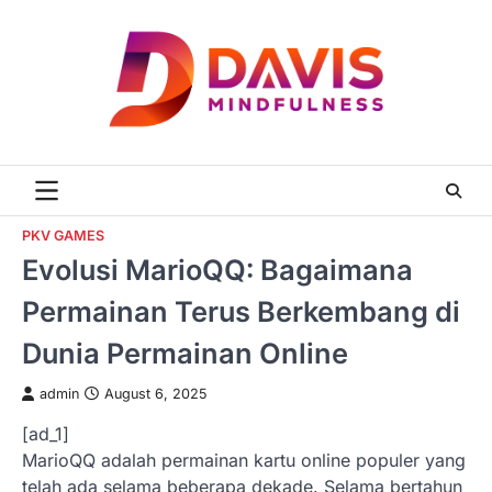
Skip
to
content
PKV GAMES
Evolusi MarioQQ: Bagaimana
Permainan Terus Berkembang di
Dunia Permainan Online
admin
August 6, 2025
[ad_1]
MarioQQ adalah permainan kartu online populer yang
telah ada selama beberapa dekade. Selama bertahun