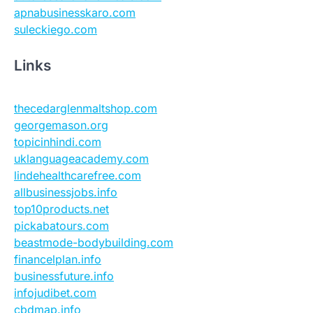
apnabusinesskaro.com
suleckiego.com
Links
thecedarglenmaltshop.com
georgemason.org
topicinhindi.com
uklanguageacademy.com
lindehealthcarefree.com
allbusinessjobs.info
top10products.net
pickabatours.com
beastmode-bodybuilding.com
financelplan.info
businessfuture.info
infojudibet.com
cbdmap.info