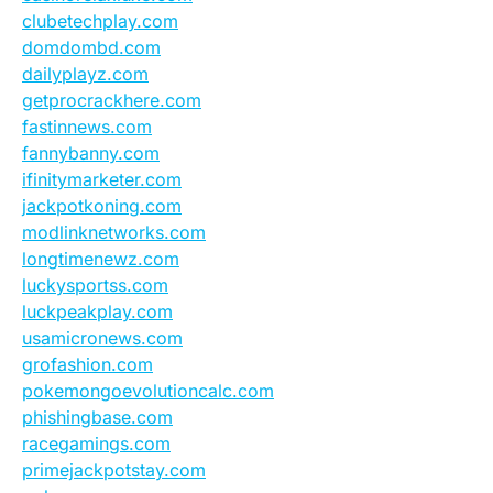
clubetechplay.com
domdombd.com
dailyplayz.com
getprocrackhere.com
fastinnews.com
fannybanny.com
ifinitymarketer.com
jackpotkoning.com
modlinknetworks.com
longtimenewz.com
luckysportss.com
luckpeakplay.com
usamicronews.com
grofashion.com
pokemongoevolutioncalc.com
phishingbase.com
racegamings.com
primejackpotstay.com