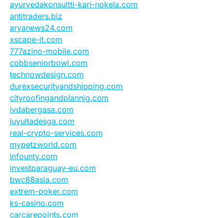
ayurvedakonsultti-kari-nokela.com
antitraders.biz
aryanews24.com
xscape-it.com
777azino-mobile.com
cobbseniorbowl.com
technowdesign.com
durexsecurityandshipping.com
cityroofingandplannig.com
ivdabergasa.com
juyultadesga.com
real-crypto-services.com
mypetzworld.com
infounty.com
investparaguay-eu.com
bwc88asia.com
extrem-poker.com
ks-casino.com
carcarepoints.com