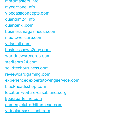
motomasters.info
mycarzone.info
vibecasaconcepts.com
quantum24.info
quantenki.com
businessmagazineusa.com
medicwellcare.com
vidsmall.com
businessnews2day.com
worldnewsrecords.com
sterilepro24.com
solidtechbusiness.com
reviewcardgaming.com
experiencedexpertstowingservice.com
blackheadsshop.com
location-voiture-casablanca.org
kpaulbartelme.com
comedyclubofhiltonhead.com
virtualartsassistant.com