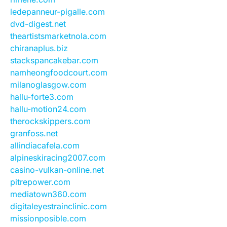
ledepanneur-pigalle.com
dvd-digest.net
theartistsmarketnola.com
chiranaplus.biz
stackspancakebar.com
namheongfoodcourt.com
milanoglasgow.com
hallu-forte3.com
hallu-motion24.com
therockskippers.com
granfoss.net
allindiacafela.com
alpineskiracing2007.com
casino-vulkan-online.net
pitrepower.com
mediatown360.com
digitaleyestrainclinic.com
missionposible.com