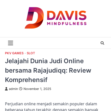
Skip
to
content
PKV GAMES
SLOT
Jelajahi Dunia Judi Online
bersama Rajajudiqq: Review
Komprehensif
admin
November 1, 2025
Perjudian online menjadi semakin populer dalam
beberapa tahun terakhir, dengan semakin banyak