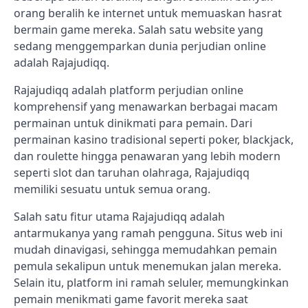
orang beralih ke internet untuk memuaskan hasrat
bermain game mereka. Salah satu website yang
sedang menggemparkan dunia perjudian online
adalah Rajajudiqq.
Rajajudiqq adalah platform perjudian online
komprehensif yang menawarkan berbagai macam
permainan untuk dinikmati para pemain. Dari
permainan kasino tradisional seperti poker, blackjack,
dan roulette hingga penawaran yang lebih modern
seperti slot dan taruhan olahraga, Rajajudiqq
memiliki sesuatu untuk semua orang.
Salah satu fitur utama Rajajudiqq adalah
antarmukanya yang ramah pengguna. Situs web ini
mudah dinavigasi, sehingga memudahkan pemain
pemula sekalipun untuk menemukan jalan mereka.
Selain itu, platform ini ramah seluler, memungkinkan
pemain menikmati game favorit mereka saat