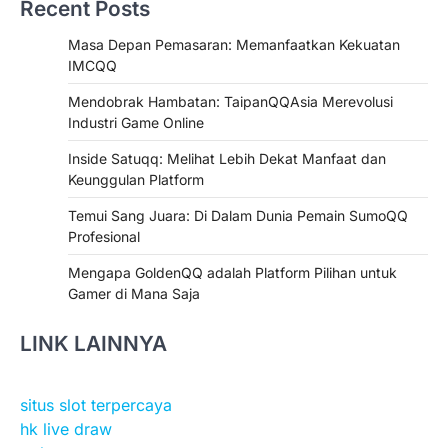
Recent Posts
Masa Depan Pemasaran: Memanfaatkan Kekuatan
IMCQQ
Mendobrak Hambatan: TaipanQQAsia Merevolusi
Industri Game Online
Inside Satuqq: Melihat Lebih Dekat Manfaat dan
Keunggulan Platform
Temui Sang Juara: Di Dalam Dunia Pemain SumoQQ
Profesional
Mengapa GoldenQQ adalah Platform Pilihan untuk
Gamer di Mana Saja
LINK LAINNYA
situs slot terpercaya
hk live draw