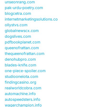
unseonrang.com
pak-urdu-poetry.com
blogcetra.com
internetmarketingsolutions.co
ollystvs.com
globalnewscx.com
dogslives.com
pdfbookplanet.com
queenofrattan.com
thequeenofrattan.com
denohubpro.com
blades-knife.com
one-piece-spoiler.com
studiooneiota.com
findingcasino.org
realworldcobra.com
automachine.info
autospeedsters.info
wagerchampion.info