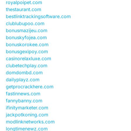
royalpoipet.com
thestaurant.com
bestlinktrackingsoftware.com
clublubupoo.com
bonusmazijeu.com
bonuskyfojea.com
bonuskorokee.com
bonusgexipoy.com
casinorelaxluxe.com
clubetechplay.com
domdombd.com
dailyplayz.com
getprocrackhere.com
fastinnews.com
fannybanny.com
ifinitymarketer.com
jackpotkoning.com
modlinknetworks.com
longtimenewz.com