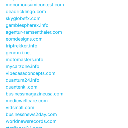
monomousumicontest.com
deadricklingo.com
skyglobefx.com
gamblespherex.info
agentur-ramsenthaler.com
eomdesigns.com
triptrekker.info
gendxxi.net
motomasters.info
mycarzone.info
vibecasaconcepts.com
quantum24.info
quantenki.com
businessmagazineusa.com
medicwellcare.com
vidsmall.com
businessnews2day.com
worldnewsrecords.com
sterilepro24.com