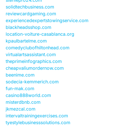
solidtechbusiness.com
reviewcardgaming.com
experiencedexpertstowingservice.com
blackheadsshop.com
location-voiture-casablanca.org
kpaulbartelme.com
comedyclubofhiltonhead.com
virtualartsassistant.com
theprimeinfographics.com
cheapvaliumordernow.com
beenime.com
sodecia-kemmerich.com
fun-mak.com
casino888world.com
misterdbnb.com
jkmezcal.com
intervaltrainingexercises.com
tyestylebusinesssolutions.com