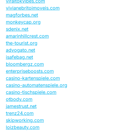
viraltokvibes.com
vivianebritoimoveis.com
magforbes.net
monkeycap.org
sdenix.net
amarinhillcrest.com
the-tourist.org
advogato.net
isafebag.net
bloombergz.com
enterpriseboosts.com
casino-kartenspiele.com
casino-automatenspiele.org
casino-tischspiele.com
otbody.com
jamestrust.net
trenz24.com
skipworking.com
loizbeauty.com