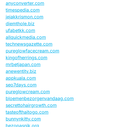
anyconverter.com
timespedia.com
jejakkrismon.com
diemthole.biz
ufabetkk.com
allquickmedia.com
technewsgazette.com
pureglowfacecream.com
kingofherrings.com
mrbetjapan.com
anewentity.biz
appkuala.com
seo7days.com
pureglowcream.com
bloemenbezorgenvandaag.com
secrettohairgrowth.com
tasteofthaitogo.com
bunnynkitty.com
bezopasnik.org