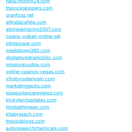
hallu-motion24.com
therockskippers.com
granfoss.net
allindiacafela.com
alpineskiracing2007.com
casino-vulkan-online.net
pitrepower.com
mediatown360.com
digitaleyestrainclinic.com
missionposible.com
online-casinos-vegas.com
xfinityrouterlogin.com
marketingjacks.com
topappliancereviews.com
trickytechupdates.com
hindiabhimaan.com
khabresach.com
thecbdblogs.com
autoresearchchemicals.com