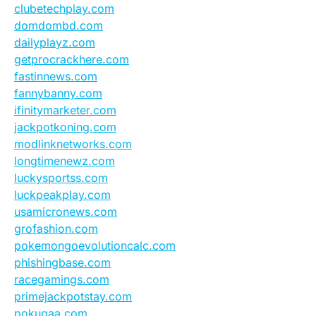
clubetechplay.com
domdombd.com
dailyplayz.com
getprocrackhere.com
fastinnews.com
fannybanny.com
ifinitymarketer.com
jackpotkoning.com
modlinknetworks.com
longtimenewz.com
luckysportss.com
luckpeakplay.com
usamicronews.com
grofashion.com
pokemongoevolutioncalc.com
phishingbase.com
racegamings.com
primejackpotstay.com
pokugaa.com