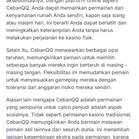
aksesibilitasnya. Dengan platform online seperti
CebanQQ, Anda dapat memainkan permainan dari
kenyamanan rumah Anda sendiri, kapan saja siang
atau malam hari. Ini berarti Anda dapat berlatih dan
meningkatkan keterampilan Anda tanpa harus
melakukan perjalanan ke kasino fisik.
Selain itu, CebanQQ menawarkan berbagai opsi
taruhan, memungkinkan pemain untuk memilih
seberapa banyak mereka ingin bertaruh di masing -
masing tangan. Fleksibilitas ini memudahkan pemain
untuk menyesuaikan gameplay mereka dengan
toleransi dan anggaran risiko mereka sendiri.
Alasan lain mengapa CebanQQ adalah permainan
yang sempurna untuk calon penjudi adalah aspek
sosialnya. Tidak seperti permainan kasino tradisional,
CebanQQ memungkinkan Anda bermain melawan
pemain asli lainnya dari seluruh dunia. Ini menambah
lapisan kegembiraan ekstra pada permainan, karena