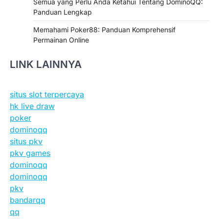
Semua yang Perlu Anda Ketahui Tentang DominoQQ:
Panduan Lengkap
Memahami Poker88: Panduan Komprehensif
Permainan Online
LINK LAINNYA
situs slot terpercaya
hk live draw
poker
dominoqq
situs pkv
pkv games
dominoqq
dominoqq
pkv
bandarqq
qq