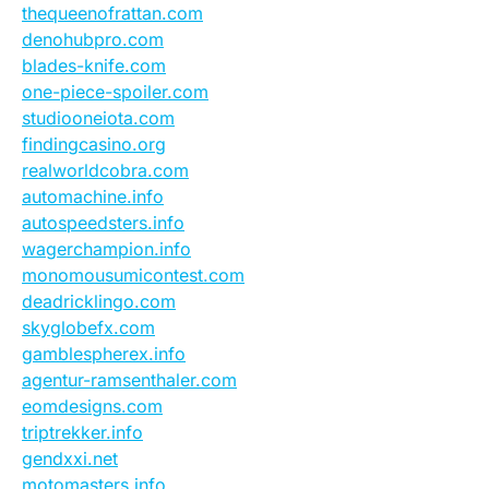
thequeenofrattan.com
denohubpro.com
blades-knife.com
one-piece-spoiler.com
studiooneiota.com
findingcasino.org
realworldcobra.com
automachine.info
autospeedsters.info
wagerchampion.info
monomousumicontest.com
deadricklingo.com
skyglobefx.com
gamblespherex.info
agentur-ramsenthaler.com
eomdesigns.com
triptrekker.info
gendxxi.net
motomasters.info