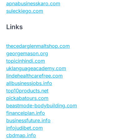
apnabusinesskaro.com
suleckiego.com
Links
thecedarglenmaltshop.com
georgemason.org
topicinhindi.com
uklanguageacademy.com
lindehealthcarefree.com
allbusinessjobs.info
top10products.net
pickabatours.com
beastmode-bodybuilding.com
financelplan.info
businessfuture.info
infojudibet.com
cbdmap.info