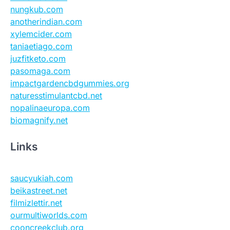
nungkub.com
anotherindian.com
xylemcider.com
taniaetiago.com
juzfitketo.com
pasomaga.com
impactgardencbdgummies.org
naturesstimulantcbd.net
nopalinaeuropa.com
biomagnify.net
Links
saucyukiah.com
beikastreet.net
filmizlettir.net
ourmultiworlds.com
cooncreekclub.org