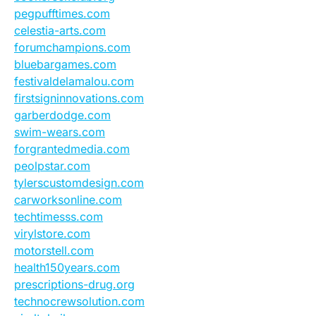
pegpufftimes.com
celestia-arts.com
forumchampions.com
bluebargames.com
festivaldelamalou.com
firstsigninnovations.com
garberdodge.com
swim-wears.com
forgrantedmedia.com
peolpstar.com
tylerscustomdesign.com
carworksonline.com
techtimesss.com
virylstore.com
motorstell.com
health150years.com
prescriptions-drug.org
technocrewsolution.com