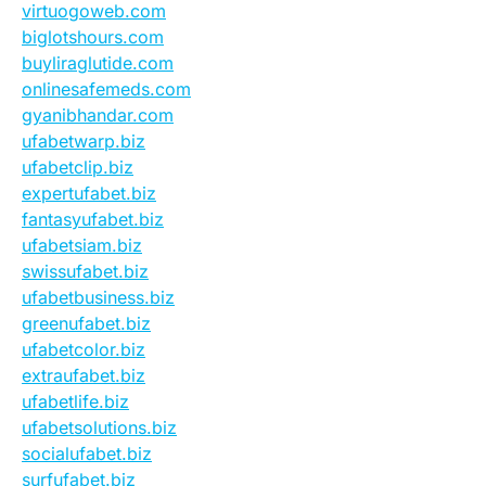
virtuogoweb.com
biglotshours.com
buyliraglutide.com
onlinesafemeds.com
gyanibhandar.com
ufabetwarp.biz
ufabetclip.biz
expertufabet.biz
fantasyufabet.biz
ufabetsiam.biz
swissufabet.biz
ufabetbusiness.biz
greenufabet.biz
ufabetcolor.biz
extraufabet.biz
ufabetlife.biz
ufabetsolutions.biz
socialufabet.biz
surfufabet.biz