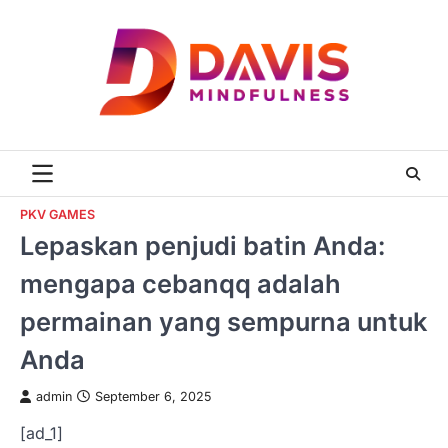
Skip
to
content
PKV GAMES
Lepaskan penjudi batin Anda:
mengapa cebanqq adalah
permainan yang sempurna untuk
Anda
admin
September 6, 2025
[ad_1]