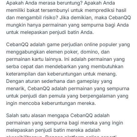
Apakah Anda merasa beruntung? Apakah Anda
memiliki bakat tersembunyi untuk memprediksi hasil
dan mengambil risiko? Jika demikian, maka CebanQQ
mungkin hanya permainan yang sempurna bagi Anda
untuk melepaskan penjudi batin Anda.
CebanQQ adalah game perjudian online populer yang
menggabungkan elemen poker, domino, dan
permainan kartu lainnya. Ini adalah permainan yang
serba cepat dan mendebarkan yang membutuhkan
keterampilan dan keberuntungan untuk menang.
Dengan aturan sederhana dan gameplay yang
menarik, CebanQQ adalah permainan yang sempurna
untuk penjudi dan pemula yang berpengalaman yang
ingin mencoba keberuntungan mereka.
Salah satu alasan mengapa CebanQQ adalah
permainan yang sempurna bagi mereka yang ingin
melepaskan penjudi batin mereka adalah