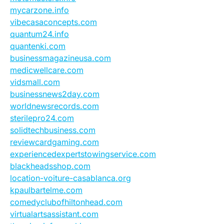
mycarzone.info
vibecasaconcepts.com
quantum24.info
quantenki.com
businessmagazineusa.com
medicwellcare.com
vidsmall.com
businessnews2day.com
worldnewsrecords.com
sterilepro24.com
solidtechbusiness.com
reviewcardgaming.com
experiencedexpertstowingservice.com
blackheadsshop.com
location-voiture-casablanca.org
kpaulbartelme.com
comedyclubofhiltonhead.com
virtualartsassistant.com