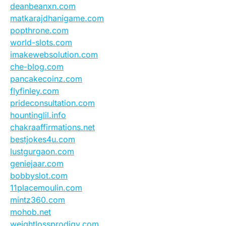
deanbeanxn.com
matkarajdhanigame.com
popthrone.com
world-slots.com
imakewebsolution.com
che-blog.com
pancakecoinz.com
flyfinley.com
prideconsultation.com
hountinglil.info
chakraaffirmations.net
bestjokes4u.com
lustgurgaon.com
geniejaar.com
bobbyslot.com
11placemoulin.com
mintz360.com
mohob.net
weightlossprodigy.com