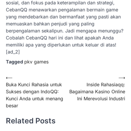
sosial, dan fokus pada keterampilan dan strategi,
CebanQQ menawarkan pengalaman bermain game
yang mendebarkan dan bermanfaat yang pasti akan
memuaskan bahkan penjudi yang paling
berpengalaman sekalipun. Jadi mengapa menunggu?
Cobalah CebanQQ hari ini dan lihat apakah Anda
memiliki apa yang diperlukan untuk keluar di atas!
[ad_2]
Tagged
pkv games
Post
⟵
⟶
Buka Kunci Rahasia untuk
Inside Rahasiaqq:
navigation
Sukses dengan IndoQQ:
Bagaimana Kasino Online
Kunci Anda untuk menang
Ini Merevolusi Industri
besar
Related Posts