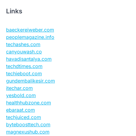
Links
baeckereiweber.com
peoplemagazine.info
techashes.com
canyouwash.co
havadisantalya.com
techdtimes.com
techieboot.com
gundembalikesir.com
itechar.com
yesbold.com
healthhubzone.com
ebaraat.com
techjuiced.com
byteboosttech.com
magnexushub.com