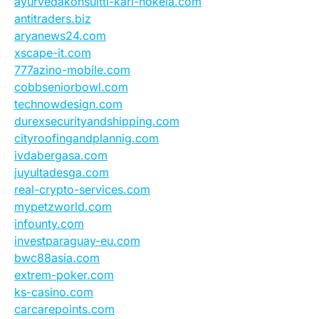
ayurvedakonsultti-kari-nokela.com
antitraders.biz
aryanews24.com
xscape-it.com
777azino-mobile.com
cobbseniorbowl.com
technowdesign.com
durexsecurityandshipping.com
cityroofingandplannig.com
ivdabergasa.com
juyultadesga.com
real-crypto-services.com
mypetzworld.com
infounty.com
investparaguay-eu.com
bwc88asia.com
extrem-poker.com
ks-casino.com
carcarepoints.com