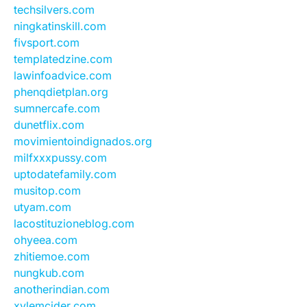
techsilvers.com
ningkatinskill.com
fivsport.com
templatedzine.com
lawinfoadvice.com
phenqdietplan.org
sumnercafe.com
dunetflix.com
movimientoindignados.org
milfxxxpussy.com
uptodatefamily.com
musitop.com
utyam.com
lacostituzioneblog.com
ohyeea.com
zhitiemoe.com
nungkub.com
anotherindian.com
xylemcider.com