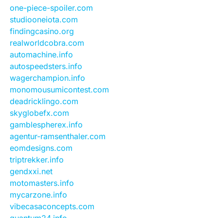
one-piece-spoiler.com
studiooneiota.com
findingcasino.org
realworldcobra.com
automachine.info
autospeedsters.info
wagerchampion.info
monomousumicontest.com
deadricklingo.com
skyglobefx.com
gamblespherex.info
agentur-ramsenthaler.com
eomdesigns.com
triptrekker.info
gendxxi.net
motomasters.info
mycarzone.info
vibecasaconcepts.com
quantum24.info