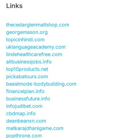
Links
thecedarglenmaltshop.com
georgemason.org
topicinhindi.com
uklanguageacademy.com
lindehealthcarefree.com
allbusinessjobs.info
top10products.net
pickabatours.com
beastmode-bodybuilding.com
financelplan.info
businessfuture.info
infojudibet.com
cbdmap.info
deanbeanxn.com
matkarajdhanigame.com
popthrone.com