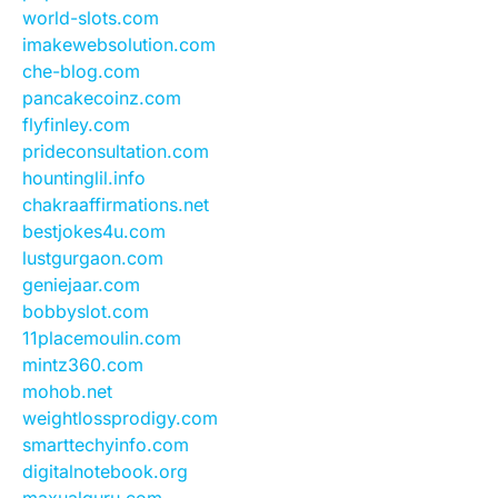
world-slots.com
imakewebsolution.com
che-blog.com
pancakecoinz.com
flyfinley.com
prideconsultation.com
hountinglil.info
chakraaffirmations.net
bestjokes4u.com
lustgurgaon.com
geniejaar.com
bobbyslot.com
11placemoulin.com
mintz360.com
mohob.net
weightlossprodigy.com
smarttechyinfo.com
digitalnotebook.org
maxualguru.com