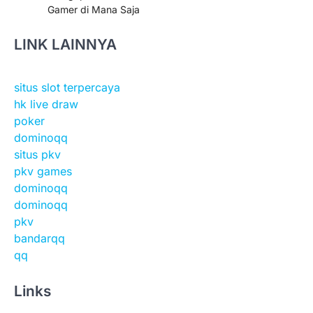
Gamer di Mana Saja
LINK LAINNYA
situs slot terpercaya
hk live draw
poker
dominoqq
situs pkv
pkv games
dominoqq
dominoqq
pkv
bandarqq
qq
Links