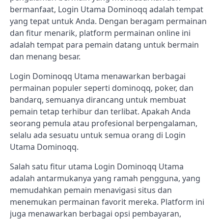
bermanfaat, Login Utama Dominoqq adalah tempat
yang tepat untuk Anda. Dengan beragam permainan
dan fitur menarik, platform permainan online ini
adalah tempat para pemain datang untuk bermain
dan menang besar.
Login Dominoqq Utama menawarkan berbagai
permainan populer seperti dominoqq, poker, dan
bandarq, semuanya dirancang untuk membuat
pemain tetap terhibur dan terlibat. Apakah Anda
seorang pemula atau profesional berpengalaman,
selalu ada sesuatu untuk semua orang di Login
Utama Dominoqq.
Salah satu fitur utama Login Dominoqq Utama
adalah antarmukanya yang ramah pengguna, yang
memudahkan pemain menavigasi situs dan
menemukan permainan favorit mereka. Platform ini
juga menawarkan berbagai opsi pembayaran,