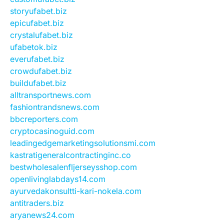
storyufabet.biz
epicufabet.biz
crystalufabet.biz
ufabetok.biz
everufabet.biz
crowdufabet.biz
buildufabet.biz
alltransportnews.com
fashiontrandsnews.com
bbcreporters.com
cryptocasinoguid.com
leadingedgemarketingsolutionsmi.com
kastratigeneralcontractinginc.co
bestwholesalenfljerseysshop.com
openlivinglabdays14.com
ayurvedakonsultti-kari-nokela.com
antitraders.biz
aryanews24.com