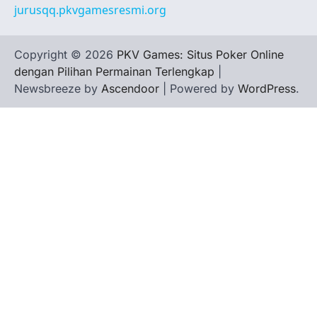
jurusqq.pkvgamesresmi.org
Copyright © 2026
PKV Games: Situs Poker Online
dengan Pilihan Permainan Terlengkap
|
Newsbreeze by
Ascendoor
| Powered by
WordPress
.