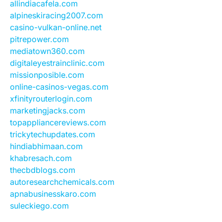
allindiacafela.com
alpineskiracing2007.com
casino-vulkan-online.net
pitrepower.com
mediatown360.com
digitaleyestrainclinic.com
missionposible.com
online-casinos-vegas.com
xfinityrouterlogin.com
marketingjacks.com
topappliancereviews.com
trickytechupdates.com
hindiabhimaan.com
khabresach.com
thecbdblogs.com
autoresearchchemicals.com
apnabusinesskaro.com
suleckiego.com