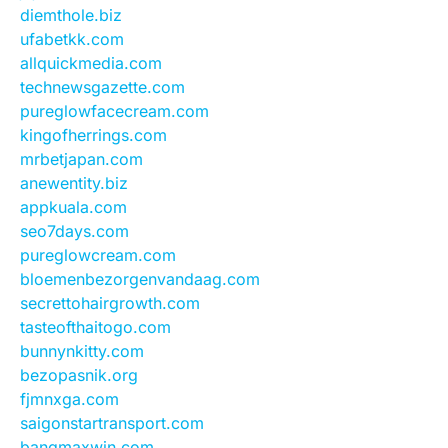
diemthole.biz
ufabetkk.com
allquickmedia.com
technewsgazette.com
pureglowfacecream.com
kingofherrings.com
mrbetjapan.com
anewentity.biz
appkuala.com
seo7days.com
pureglowcream.com
bloemenbezorgenvandaag.com
secrettohairgrowth.com
tasteofthaitogo.com
bunnynkitty.com
bezopasnik.org
fjmnxga.com
saigonstartransport.com
bangmaxwin.com