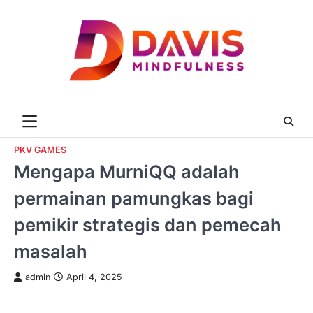
Skip
to
content
PKV GAMES
Mengapa MurniQQ adalah
permainan pamungkas bagi
pemikir strategis dan pemecah
masalah
admin
April 4, 2025