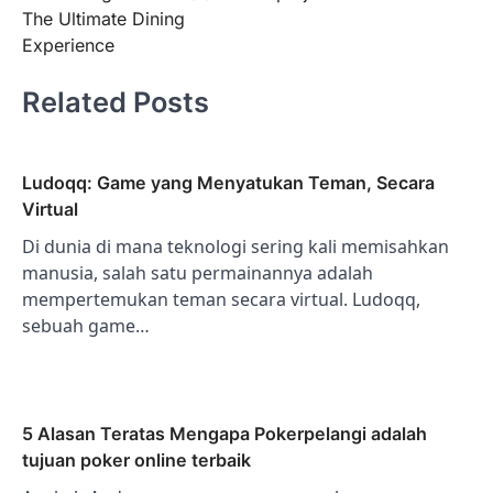
The Ultimate Dining
Experience
Related Posts
Ludoqq: Game yang Menyatukan Teman, Secara
Virtual
Di dunia di mana teknologi sering kali memisahkan
manusia, salah satu permainannya adalah
mempertemukan teman secara virtual. Ludoqq,
sebuah game…
5 Alasan Teratas Mengapa Pokerpelangi adalah
tujuan poker online terbaik