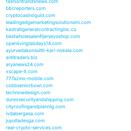
fashiontrandsnews.com
bbcreporters.com
cryptocasinoguid.com
leadingedgemarketingsolutionsmi.com
kastratigeneralcontractinginc.co
bestwholesalenfljerseysshop.com
openlivinglabdays14.com
ayurvedakonsultti-kari-nokela.com
antitraders.biz
aryanews24.com
xscape-it.com
777azino-mobile.com
cobbseniorbowl.com
technowdesign.com
durexsecurityandshipping.com
cityroofingandplannig.com
ivdabergasa.com
juyultadesga.com
real-crypto-services.com