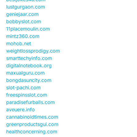
lustgurgaon.com
geniejaar.com
bobbyslot.com
11placemoulin.com
mintz360.com
mohob.net
weightlossprodigy.com
smarttechyinfo.com
digitalnotebook.org
maxualguru.com
bongdasuncity.com
slot-pachi.com
freespinsslot.com
paradisefurballs.com
aveuere.info
cannabinoidtimes.com
greenproductsgui.com
healthconcerning.com