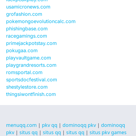
usamicronews.com
grofashion.com
pokemongoevolutioncalc.com
phishingbase.com
racegamings.com
primejackpotstay.com
pokugaa.com
playvaultgame.com
playgrandresorts.com
romsportal.com
sportsdocfestival.com
shestylestore.com
thingsiwontfinish.com
menuqq.com
|
pkv qq
|
dominoqq pkv
|
dominoqq
pkv
|
situs qq
|
situs qq
|
situs qq
|
situs pkv games