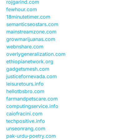
rojgarind.com
fewhour.com
18minutetimer.com
semanticseostars.com
mainstreamzone.com
growmarijuanas.com
webnshare.com
overlygeneralization.com
ethiopianetwork.org
gadgetsmesh.com
justicefornevada.com
leisuretours.info
hellotbsbro.com
farmandpetscare.com
computingservice.info
caiofracini.com
techpositive.info
unseonrang.com
pak-urdu-poetry.com