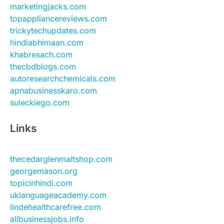
marketingjacks.com
topappliancereviews.com
trickytechupdates.com
hindiabhimaan.com
khabresach.com
thecbdblogs.com
autoresearchchemicals.com
apnabusinesskaro.com
suleckiego.com
Links
thecedarglenmaltshop.com
georgemason.org
topicinhindi.com
uklanguageacademy.com
lindehealthcarefree.com
allbusinessjobs.info