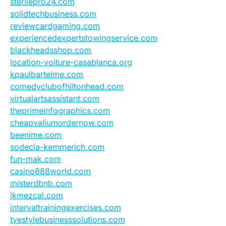
sterilepro24.com
solidtechbusiness.com
reviewcardgaming.com
experiencedexpertstowingservice.com
blackheadsshop.com
location-voiture-casablanca.org
kpaulbartelme.com
comedyclubofhiltonhead.com
virtualartsassistant.com
theprimeinfographics.com
cheapvaliumordernow.com
beenime.com
sodecia-kemmerich.com
fun-mak.com
casino888world.com
misterdbnb.com
jkmezcal.com
intervaltrainingexercises.com
tyestylebusinesssolutions.com