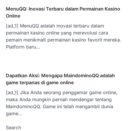
MenuQQ: Inovasi Terbaru dalam Permainan Kasino
Online
[ad_1] MenuQQ adalah inovasi terbaru dalam
permainan kasino online yang merevolusi cara
pemain menikmati permainan kasino favorit mereka.
Platform baru…
Dapatkan Aksi: Mengapa MaindominoQQ adalah
game terpanas di game online
[ad_1] Jika Anda seorang penggemar game online,
maka Anda mungkin pernah mendengar tentang
MaindominoQQ. Game ini telah mengambil dunia
game…
Search