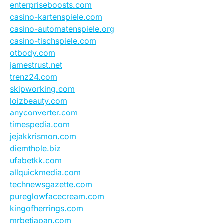
enterpriseboosts.com
casino-kartenspiele.com
casino-automatenspiele.org
casino-tischspiele.com
otbody.com
jamestrust.net
trenz24.com
skipworking.com
loizbeauty.com
anyconverter.com
timespedia.com
jejakkrismon.com
diemthole.biz
ufabetkk.com
allquickmedia.com
technewsgazette.com
pureglowfacecream.com
kingofherrings.com
mrbetjapan.com