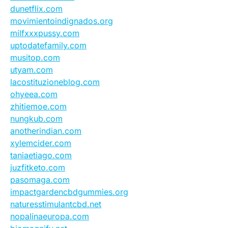
dunetflix.com
movimientoindignados.org
milfxxxpussy.com
uptodatefamily.com
musitop.com
utyam.com
lacostituzioneblog.com
ohyeea.com
zhitiemoe.com
nungkub.com
anotherindian.com
xylemcider.com
taniaetiago.com
juzfitketo.com
pasomaga.com
impactgardencbdgummies.org
naturesstimulantcbd.net
nopalinaeuropa.com