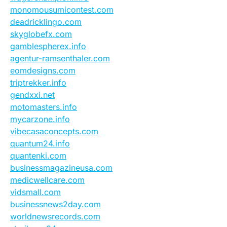
monomousumicontest.com
deadricklingo.com
skyglobefx.com
gamblespherex.info
agentur-ramsenthaler.com
eomdesigns.com
triptrekker.info
gendxxi.net
motomasters.info
mycarzone.info
vibecasaconcepts.com
quantum24.info
quantenki.com
businessmagazineusa.com
medicwellcare.com
vidsmall.com
businessnews2day.com
worldnewsrecords.com