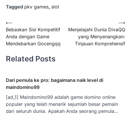
Tagged
pkv games
,
slot
Post
⟵
⟶
Bebaskan Sisi Kompetitif
Menjelajahi Dunia DivaQQ
navigation
Anda dengan Game
yang Menyenangkan:
Mendebarkan Gocengqq
Tinjauan Komprehensif
Related Posts
Dari pemula ke pro: bagaimana naik level di
maindomino99
[ad_1] Maindomino99 adalah game domino online
populer yang telah menarik sejumlah besar pemain
dari seluruh dunia. Apakah Anda seorang pemula…