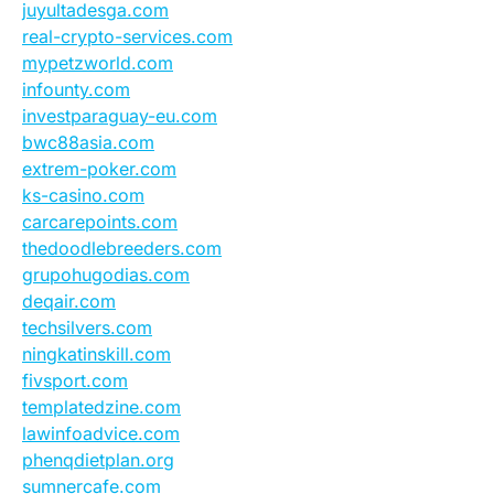
juyultadesga.com
real-crypto-services.com
mypetzworld.com
infounty.com
investparaguay-eu.com
bwc88asia.com
extrem-poker.com
ks-casino.com
carcarepoints.com
thedoodlebreeders.com
grupohugodias.com
deqair.com
techsilvers.com
ningkatinskill.com
fivsport.com
templatedzine.com
lawinfoadvice.com
phenqdietplan.org
sumnercafe.com