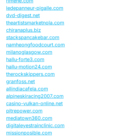
rimene.com
ledepanneur-pigalle.com
dvd-digest.net
theartistsmarketnola.com
chiranaplus.biz
stackspancakebar.com
namheongfoodcourt.com
milanoglasgow.com
hallu-forte3.com
hallu-motion24.com
therockskippers.com
granfoss.net
allindiacafela.com
alpineskiracing2007.com
casino-vulkan-online.net
pitrepower.com
mediatown360.com
digitaleyestrainclinic.com
missionposible.com