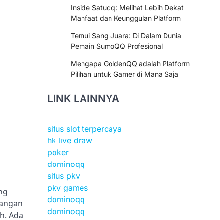
Inside Satuqq: Melihat Lebih Dekat
Manfaat dan Keunggulan Platform
Temui Sang Juara: Di Dalam Dunia
Pemain SumoQQ Profesional
Mengapa GoldenQQ adalah Platform
Pilihan untuk Gamer di Mana Saja
LINK LAINNYA
situs slot terpercaya
hk live draw
poker
dominoqq
situs pkv
pkv games
ang
dominoqq
nangan
dominoqq
h. Ada