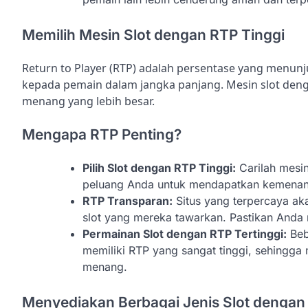
Memilih Mesin Slot dengan RTP Tinggi
Return to Player (RTP) adalah persentase yang menunj
kepada pemain dalam jangka panjang. Mesin slot den
menang yang lebih besar.
Mengapa RTP Penting?
Pilih Slot dengan RTP Tinggi:
Carilah mesin
peluang Anda untuk mendapatkan kemena
RTP Transparan:
Situs yang terpercaya ak
slot yang mereka tawarkan. Pastikan Anda 
Permainan Slot dengan RTP Tertinggi:
Beb
memiliki RTP yang sangat tinggi, sehingga
menang.
Menyediakan Berbagai Jenis Slot dengan 