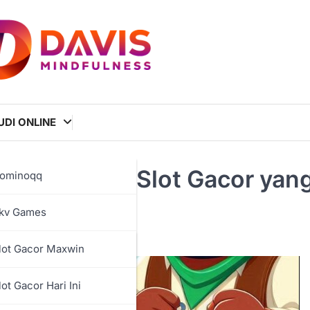
UDI ONLINE
ukan Situs Slot Gacor yan
 Online
ominoqq
an Bola
kv Games
Slot Online
andarqq
lot Gacor Maxwin
kv Games
lot Gacor Hari Ini