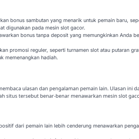
rkan bonus sambutan yang menarik untuk pemain baru, sepe
pat digunakan pada mesin slot gacor.
awarkan bonus tanpa deposit yang memungkinkan Anda b
an promosi reguler, seperti turnamen slot atau putaran gra
tuk memenangkan hadiah.
k membaca ulasan dan pengalaman pemain lain. Ulasan ini d
h situs tersebut benar-benar menawarkan mesin slot gaco
 positif dari pemain lain lebih cenderung menawarkan peng