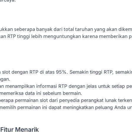
ukkan seberapa banyak dari total taruhan yang akan dikem
gan RTP tinggi lebih menguntungkan karena memberikan 
 slot dengan RTP di atas 95%. Semakin tinggi RTP, semaki
ngan.
an menampilkan informasi RTP dengan jelas untuk setiap p
memeriksa data ini sebelum bermain.
erapa permainan slot dari penyedia perangkat lunak terken
 memilih permainan ini dapat meningkatkan peluang Anda u
Fitur Menarik