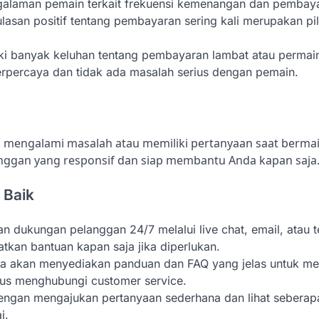
galaman pemain terkait frekuensi kemenangan dan pembay
lasan positif tentang pembayaran sering kali merupakan pil
iki banyak keluhan tentang pembayaran lambat atau permai
n terpercaya dan tidak ada masalah serius dengan pemain.
a mengalami masalah atau memiliki pertanyaan saat bermai
langgan yang responsif dan siap membantu Anda kapan saja
 Baik
n dukungan pelanggan 24/7 melalui live chat, email, atau t
kan bantuan kapan saja jika diperlukan.
uga akan menyediakan panduan dan FAQ yang jelas untuk m
us menghubungi customer service.
engan mengajukan pertanyaan sederhana dan lihat seberap
i.