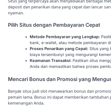
Situs yang terpercaya akan menyediakan berbagai m
deposit dan penarikan dana yang cepat dan lancar s
nyaman.
Pilih Situs dengan Pembayaran Cepat
Metode Pembayaran yang Lengkap:
Pasti
bank, e-wallet, atau metode pembayaran di
Proses Penarikan yang Cepat:
Situs yang 
biaya tersembunyi yang mengurangi keme
Keamanan Transaksi:
Pastikan situs mengg
Anda dan memastikan bahwa proses pemba
Mencari Bonus dan Promosi yang Mengu
Banyak situs judi slot menawarkan bonus dan promo
pemain lama. Bonus ini dapat memberikan tambahan p
kemenangan Anda.