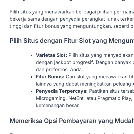
Pilih situs yang menawarkan berbagai pilihan permai
bekerja sama dengan penyedia perangkat lunak terke
tinggi dan fitur bonus yang menguntungkan, seperti put
Pilih Situs dengan Fitur Slot yang Mengu
Varietas Slot:
Pilih situs yang menyediakan b
dengan jackpot progresif. Dengan banyak p
dan preferensi Anda.
Fitur Bonus:
Cari slot yang menawarkan fitu
lainnya yang dapat meningkatkan peluang 
Penyedia Terpercaya:
Pastikan situs terse
Microgaming, NetEnt, atau Pragmatic Play,
kemenangan besar.
Memeriksa Opsi Pembayaran yang Mudah