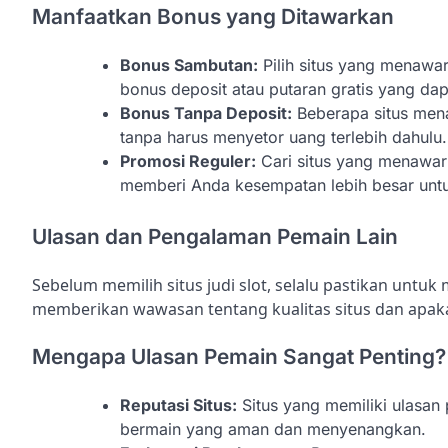
Manfaatkan Bonus yang Ditawarkan
Bonus Sambutan:
Pilih situs yang menawa
bonus deposit atau putaran gratis yang da
Bonus Tanpa Deposit:
Beberapa situs men
tanpa harus menyetor uang terlebih dahulu.
Promosi Reguler:
Cari situs yang menawark
memberi Anda kesempatan lebih besar un
Ulasan dan Pengalaman Pemain Lain
Sebelum memilih situs judi slot, selalu pastikan untu
memberikan wawasan tentang kualitas situs dan apaka
Mengapa Ulasan Pemain Sangat Penting?
Reputasi Situs:
Situs yang memiliki ulasan
bermain yang aman dan menyenangkan.