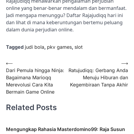
Rajajudiqq menawarkan pengalaman perjudian
online yang benar-benar mendalam dan bermanfaat.
Jadi mengapa menunggu? Daftar Rajajudiqq hari ini
dan lihat di mana keberuntungan bertemu peluang
dalam dunia perjudian online.
Tagged
judi bola
,
pkv games
,
slot
Post
⟵
⟶
Dari Pemula hingga Ninja:
Ratujudiqq: Gerbang Anda
navigation
Bagaimana Marioqq
Menuju Hiburan dan
Merevolusi Cara Kita
Kegembiraan Tanpa Akhir
Bermain Game Online
Related Posts
Mengungkap Rahasia Masterdomino99: Raja Susun