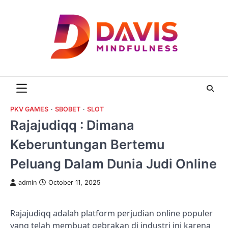
Skip
to
content
PKV GAMES
SBOBET
SLOT
Rajajudiqq : Dimana
Keberuntungan Bertemu
Peluang Dalam Dunia Judi Online
admin
October 11, 2025
Rajajudiqq adalah platform perjudian online populer
yang telah membuat gebrakan di industri ini karena