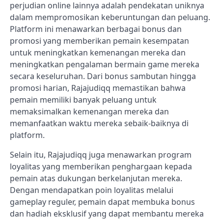
perjudian online lainnya adalah pendekatan uniknya
dalam mempromosikan keberuntungan dan peluang.
Platform ini menawarkan berbagai bonus dan
promosi yang memberikan pemain kesempatan
untuk meningkatkan kemenangan mereka dan
meningkatkan pengalaman bermain game mereka
secara keseluruhan. Dari bonus sambutan hingga
promosi harian, Rajajudiqq memastikan bahwa
pemain memiliki banyak peluang untuk
memaksimalkan kemenangan mereka dan
memanfaatkan waktu mereka sebaik-baiknya di
platform.
Selain itu, Rajajudiqq juga menawarkan program
loyalitas yang memberikan penghargaan kepada
pemain atas dukungan berkelanjutan mereka.
Dengan mendapatkan poin loyalitas melalui
gameplay reguler, pemain dapat membuka bonus
dan hadiah eksklusif yang dapat membantu mereka