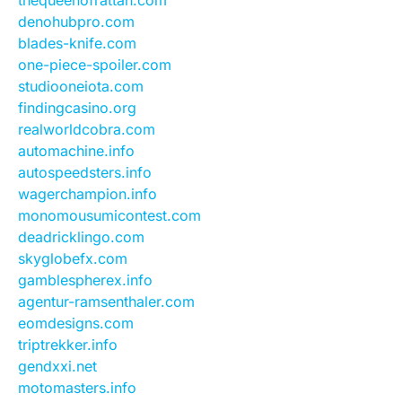
denohubpro.com
blades-knife.com
one-piece-spoiler.com
studiooneiota.com
findingcasino.org
realworldcobra.com
automachine.info
autospeedsters.info
wagerchampion.info
monomousumicontest.com
deadricklingo.com
skyglobefx.com
gamblespherex.info
agentur-ramsenthaler.com
eomdesigns.com
triptrekker.info
gendxxi.net
motomasters.info