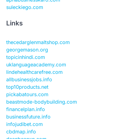
suleckiego.com
Links
thecedarglenmaltshop.com
georgemason.org
topicinhindi.com
uklanguageacademy.com
lindehealthcarefree.com
allbusinessjobs.info
top10products.net
pickabatours.com
beastmode-bodybuilding.com
financelplan.info
businessfuture.info
infojudibet.com
cbdmap.info
deanbeanxn.com