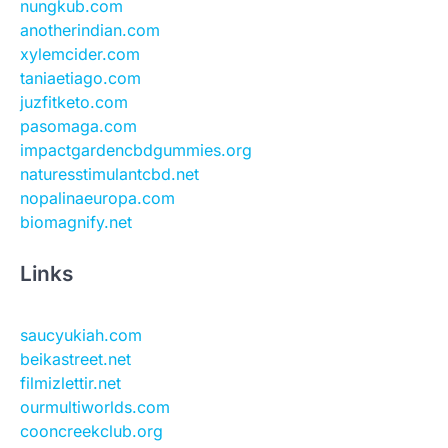
nungkub.com
anotherindian.com
xylemcider.com
taniaetiago.com
juzfitketo.com
pasomaga.com
impactgardencbdgummies.org
naturesstimulantcbd.net
nopalinaeuropa.com
biomagnify.net
Links
saucyukiah.com
beikastreet.net
filmizlettir.net
ourmultiworlds.com
cooncreekclub.org