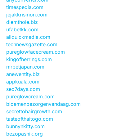
timespedia.com
jejakkrismon.com
diemthole.biz
ufabetkk.com
allquickmedia.com
technewsgazette.com
pureglowfacecream.com
kingofherrings.com
mrbetjapan.com
anewentity.biz
appkuala.com
seo7days.com
pureglowcream.com
bloemenbezorgenvandaag.com
secrettohairgrowth.com
tasteofthaitogo.com
bunnynkitty.com
bezopasnik.org