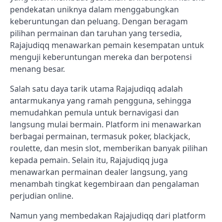
pendekatan uniknya dalam menggabungkan
keberuntungan dan peluang. Dengan beragam
pilihan permainan dan taruhan yang tersedia,
Rajajudiqq menawarkan pemain kesempatan untuk
menguji keberuntungan mereka dan berpotensi
menang besar.
Salah satu daya tarik utama Rajajudiqq adalah
antarmukanya yang ramah pengguna, sehingga
memudahkan pemula untuk bernavigasi dan
langsung mulai bermain. Platform ini menawarkan
berbagai permainan, termasuk poker, blackjack,
roulette, dan mesin slot, memberikan banyak pilihan
kepada pemain. Selain itu, Rajajudiqq juga
menawarkan permainan dealer langsung, yang
menambah tingkat kegembiraan dan pengalaman
perjudian online.
Namun yang membedakan Rajajudiqq dari platform