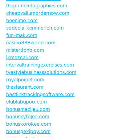
theprimeinfographics.com
cheapvaliumordernow.com
beenime.com
sodecia-kemmerich.com
fun-mak.com
casino888world.com
misterdbnb.com
jkmezcal.com
intervaltrainingexercises.com
tyestylebusinesssolutions.com
royalpoipet.com
thestaurant.com
bestlinktrackingsoftware.com
clublubupoo.com
bonusmazijeu.com
bonuskyfojea.com
bonuskorokee.com
bonusgexipoy.com