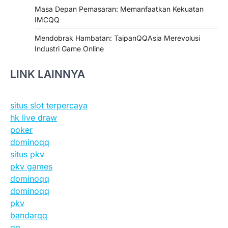
Masa Depan Pemasaran: Memanfaatkan Kekuatan
IMCQQ
Mendobrak Hambatan: TaipanQQAsia Merevolusi
Industri Game Online
LINK LAINNYA
situs slot terpercaya
hk live draw
poker
dominoqq
situs pkv
pkv games
dominoqq
dominoqq
pkv
bandarqq
qq