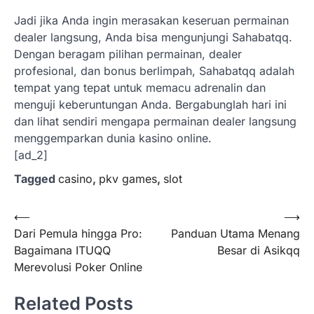
Jadi jika Anda ingin merasakan keseruan permainan
dealer langsung, Anda bisa mengunjungi Sahabatqq.
Dengan beragam pilihan permainan, dealer
profesional, dan bonus berlimpah, Sahabatqq adalah
tempat yang tepat untuk memacu adrenalin dan
menguji keberuntungan Anda. Bergabunglah hari ini
dan lihat sendiri mengapa permainan dealer langsung
menggemparkan dunia kasino online.
[ad_2]
Tagged
casino
,
pkv games
,
slot
Post
⟵
⟶
Dari Pemula hingga Pro:
Panduan Utama Menang
navigation
Bagaimana ITUQQ
Besar di Asikqq
Merevolusi Poker Online
Related Posts