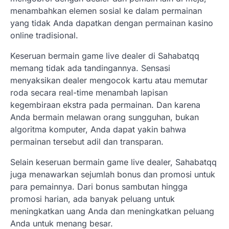
menambahkan elemen sosial ke dalam permainan
yang tidak Anda dapatkan dengan permainan kasino
online tradisional.
Keseruan bermain game live dealer di Sahabatqq
memang tidak ada tandingannya. Sensasi
menyaksikan dealer mengocok kartu atau memutar
roda secara real-time menambah lapisan
kegembiraan ekstra pada permainan. Dan karena
Anda bermain melawan orang sungguhan, bukan
algoritma komputer, Anda dapat yakin bahwa
permainan tersebut adil dan transparan.
Selain keseruan bermain game live dealer, Sahabatqq
juga menawarkan sejumlah bonus dan promosi untuk
para pemainnya. Dari bonus sambutan hingga
promosi harian, ada banyak peluang untuk
meningkatkan uang Anda dan meningkatkan peluang
Anda untuk menang besar.