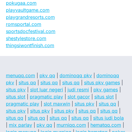
pokugaa.com
playvaultgame.com
playgrandresorts.com
romsportal.com
sportsdocfestival.com
shestylestore.com
thingsiwontfinish.com
menuqq.com
|
pkv qq
|
dominoqq pkv
|
dominoqq
pkv
|
situs qq
|
situs qq
|
situs qq
|
situs pkv games
|
situs pkv
|
slot luar negeri
|
judi resmi
|
pkv games
|
situs slot
|
pragmatic play
|
slot gacor
|
situs slot
|
pragmatic play
|
slot maxwin
|
situs pkv
|
situs qq
|
situs pkv
|
situs pkv
|
situs pkv
|
situs qq
|
situs qq
|
situs qq
|
situs qq
|
situs qq
|
situs qq
|
situs judi bola
|
mix parlay
|
pkv qq
|
murniqq.com
|
hematqq.com
|
login menuqq
|
login murniqq
|
login hematqq
|
poker