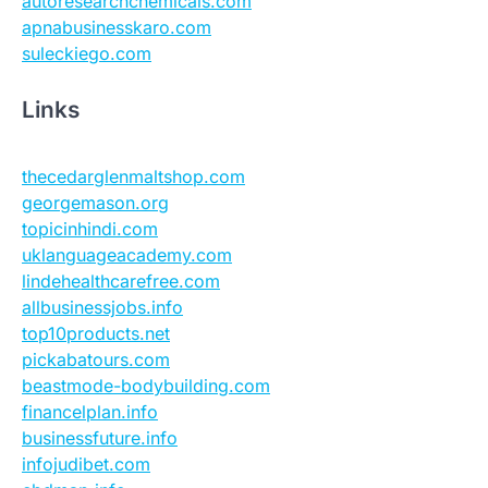
autoresearchchemicals.com
apnabusinesskaro.com
suleckiego.com
Links
thecedarglenmaltshop.com
georgemason.org
topicinhindi.com
uklanguageacademy.com
lindehealthcarefree.com
allbusinessjobs.info
top10products.net
pickabatours.com
beastmode-bodybuilding.com
financelplan.info
businessfuture.info
infojudibet.com