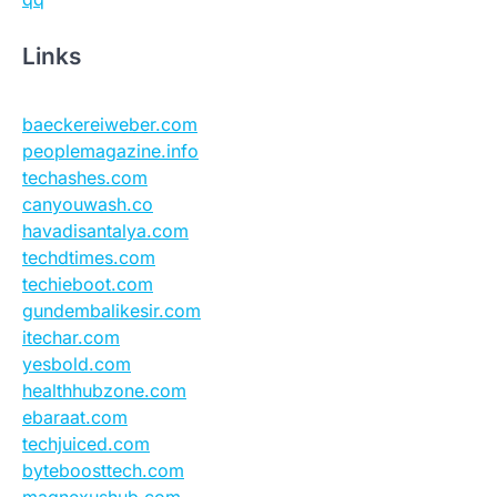
Links
baeckereiweber.com
peoplemagazine.info
techashes.com
canyouwash.co
havadisantalya.com
techdtimes.com
techieboot.com
gundembalikesir.com
itechar.com
yesbold.com
healthhubzone.com
ebaraat.com
techjuiced.com
byteboosttech.com
magnexushub.com