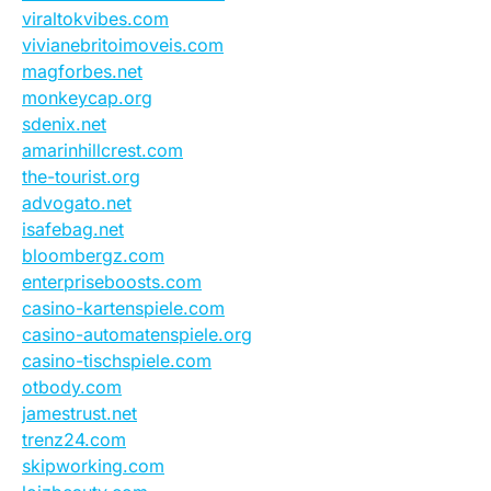
viraltokvibes.com
vivianebritoimoveis.com
magforbes.net
monkeycap.org
sdenix.net
amarinhillcrest.com
the-tourist.org
advogato.net
isafebag.net
bloombergz.com
enterpriseboosts.com
casino-kartenspiele.com
casino-automatenspiele.org
casino-tischspiele.com
otbody.com
jamestrust.net
trenz24.com
skipworking.com