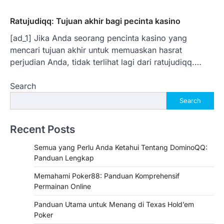
Ratujudiqq: Tujuan akhir bagi pecinta kasino
[ad_1] Jika Anda seorang pencinta kasino yang
mencari tujuan akhir untuk memuaskan hasrat
perjudian Anda, tidak terlihat lagi dari ratujudiqq.…
Search
Search
Recent Posts
Semua yang Perlu Anda Ketahui Tentang DominoQQ:
Panduan Lengkap
Memahami Poker88: Panduan Komprehensif
Permainan Online
Panduan Utama untuk Menang di Texas Hold’em
Poker