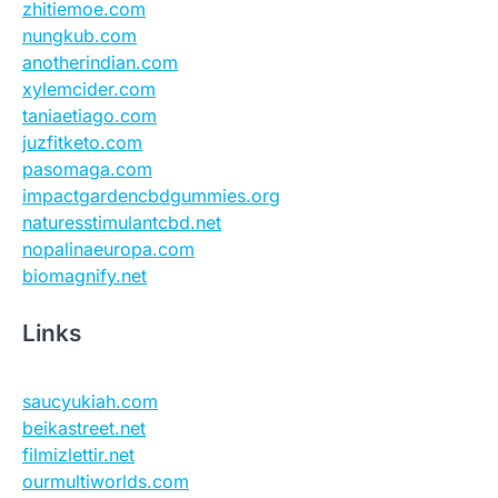
zhitiemoe.com
nungkub.com
anotherindian.com
xylemcider.com
taniaetiago.com
juzfitketo.com
pasomaga.com
impactgardencbdgummies.org
naturesstimulantcbd.net
nopalinaeuropa.com
biomagnify.net
Links
saucyukiah.com
beikastreet.net
filmizlettir.net
ourmultiworlds.com