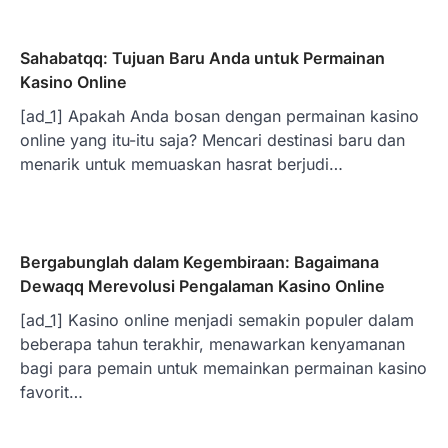
Sahabatqq: Tujuan Baru Anda untuk Permainan
Kasino Online
[ad_1] Apakah Anda bosan dengan permainan kasino
online yang itu-itu saja? Mencari destinasi baru dan
menarik untuk memuaskan hasrat berjudi…
Bergabunglah dalam Kegembiraan: Bagaimana
Dewaqq Merevolusi Pengalaman Kasino Online
[ad_1] Kasino online menjadi semakin populer dalam
beberapa tahun terakhir, menawarkan kenyamanan
bagi para pemain untuk memainkan permainan kasino
favorit…