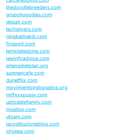
thedoodlebreeders.com
grupohugodias.com
deqair.com
techsilvers.com
ningkatinskill.com
fivsport.com
templatedzine.com
lawinfoadvice.com
phenqdietplan.org
sumnercafe.com
dunetflix.com
movimientoindignados.org
milfxxxpussy.com
uptodatefamily.com
musitop.com
utyam.com
lacostituzioneblog.com
ohyeea.com