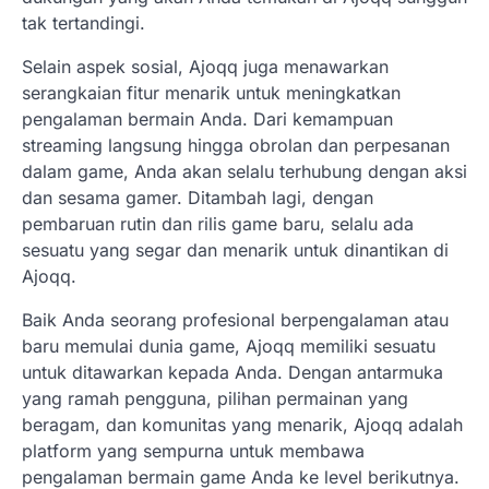
tak tertandingi.
Selain aspek sosial, Ajoqq juga menawarkan
serangkaian fitur menarik untuk meningkatkan
pengalaman bermain Anda. Dari kemampuan
streaming langsung hingga obrolan dan perpesanan
dalam game, Anda akan selalu terhubung dengan aksi
dan sesama gamer. Ditambah lagi, dengan
pembaruan rutin dan rilis game baru, selalu ada
sesuatu yang segar dan menarik untuk dinantikan di
Ajoqq.
Baik Anda seorang profesional berpengalaman atau
baru memulai dunia game, Ajoqq memiliki sesuatu
untuk ditawarkan kepada Anda. Dengan antarmuka
yang ramah pengguna, pilihan permainan yang
beragam, dan komunitas yang menarik, Ajoqq adalah
platform yang sempurna untuk membawa
pengalaman bermain game Anda ke level berikutnya.