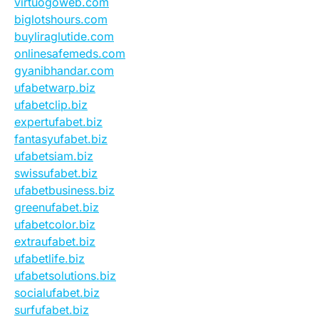
virtuogoweb.com
biglotshours.com
buyliraglutide.com
onlinesafemeds.com
gyanibhandar.com
ufabetwarp.biz
ufabetclip.biz
expertufabet.biz
fantasyufabet.biz
ufabetsiam.biz
swissufabet.biz
ufabetbusiness.biz
greenufabet.biz
ufabetcolor.biz
extraufabet.biz
ufabetlife.biz
ufabetsolutions.biz
socialufabet.biz
surfufabet.biz