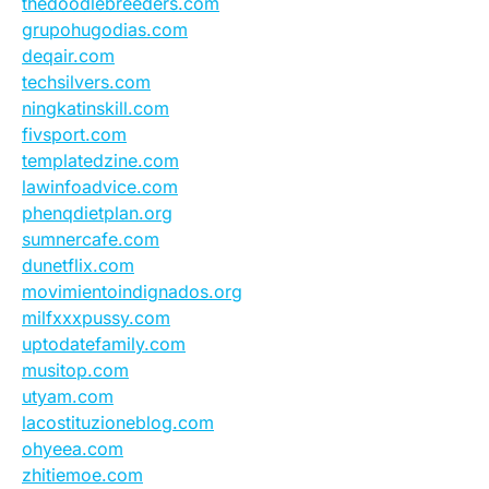
thedoodlebreeders.com
grupohugodias.com
deqair.com
techsilvers.com
ningkatinskill.com
fivsport.com
templatedzine.com
lawinfoadvice.com
phenqdietplan.org
sumnercafe.com
dunetflix.com
movimientoindignados.org
milfxxxpussy.com
uptodatefamily.com
musitop.com
utyam.com
lacostituzioneblog.com
ohyeea.com
zhitiemoe.com