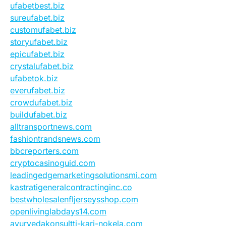
ufabetbest.biz
sureufabet.biz
customufabet.biz
storyufabet.biz
epicufabet.biz
crystalufabet.biz
ufabetok.biz
everufabet.biz
crowdufabet.biz
buildufabet.biz
alltransportnews.com
fashiontrandsnews.com
bbcreporters.com
cryptocasinoguid.com
leadingedgemarketingsolutionsmi.com
kastratigeneralcontractinginc.co
bestwholesalenfljerseysshop.com
openlivinglabdays14.com
ayurvedakonsultti-kari-nokela.com