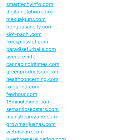
smarttechyinfo.com
digitalnotebook.org
maxualguru.com
bongdasuncity.com
slot-pachi.com
freespinsslot.com
paradisefurballs.com
aveuere.info
cannabinoidtimes.com
greenproductsgui.com
healthconcerning.com
rojgarind.com
fewhour.com
18minutetimer.com
semanticseostars.com
mainstreamzone.com
growmarijuanas.com
webnshare.com
overlygeneralization.com