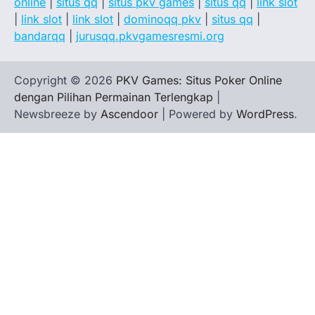
online
|
situs qq
|
situs pkv games
|
situs qq
|
link slot
|
link slot
|
link slot
|
dominoqq pkv
|
situs qq
|
bandarqq
|
jurusqq.pkvgamesresmi.org
Copyright © 2026
PKV Games: Situs Poker Online
dengan Pilihan Permainan Terlengkap
|
Newsbreeze by
Ascendoor
| Powered by
WordPress
.