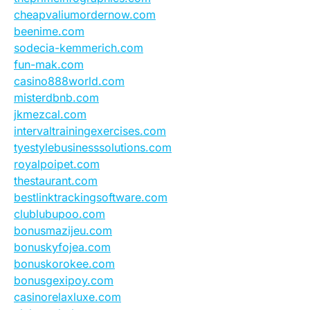
cheapvaliumordernow.com
beenime.com
sodecia-kemmerich.com
fun-mak.com
casino888world.com
misterdbnb.com
jkmezcal.com
intervaltrainingexercises.com
tyestylebusinesssolutions.com
royalpoipet.com
thestaurant.com
bestlinktrackingsoftware.com
clublubupoo.com
bonusmazijeu.com
bonuskyfojea.com
bonuskorokee.com
bonusgexipoy.com
casinorelaxluxe.com