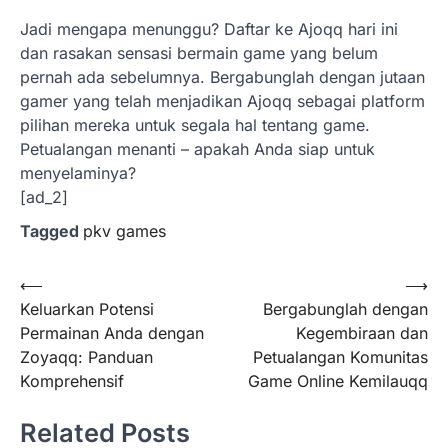
Jadi mengapa menunggu? Daftar ke Ajoqq hari ini
dan rasakan sensasi bermain game yang belum
pernah ada sebelumnya. Bergabunglah dengan jutaan
gamer yang telah menjadikan Ajoqq sebagai platform
pilihan mereka untuk segala hal tentang game.
Petualangan menanti – apakah Anda siap untuk
menyelaminya?
[ad_2]
Tagged
pkv games
Post
⟵
⟶
Keluarkan Potensi
Bergabunglah dengan
navigation
Permainan Anda dengan
Kegembiraan dan
Zoyaqq: Panduan
Petualangan Komunitas
Komprehensif
Game Online Kemilauqq
Related Posts