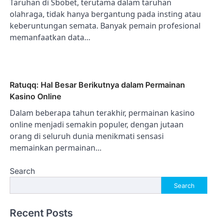
Taruhan di Sbobet, terutama dalam taruhan
olahraga, tidak hanya bergantung pada insting atau
keberuntungan semata. Banyak pemain profesional
memanfaatkan data…
Ratuqq: Hal Besar Berikutnya dalam Permainan
Kasino Online
Dalam beberapa tahun terakhir, permainan kasino
online menjadi semakin populer, dengan jutaan
orang di seluruh dunia menikmati sensasi
memainkan permainan…
Search
Search
Recent Posts