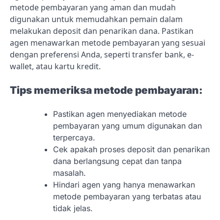
metode pembayaran yang aman dan mudah
digunakan untuk memudahkan pemain dalam
melakukan deposit dan penarikan dana. Pastikan
agen menawarkan metode pembayaran yang sesuai
dengan preferensi Anda, seperti transfer bank, e-
wallet, atau kartu kredit.
Tips memeriksa metode pembayaran:
Pastikan agen menyediakan metode
pembayaran yang umum digunakan dan
terpercaya.
Cek apakah proses deposit dan penarikan
dana berlangsung cepat dan tanpa
masalah.
Hindari agen yang hanya menawarkan
metode pembayaran yang terbatas atau
tidak jelas.