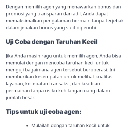
Dengan memilih agen yang menawarkan bonus dan
promosi yang transparan dan adil, Anda dapat
memaksimalkan pengalaman bermain tanpa terjebak
dalam jebakan bonus yang sulit dipenuhi.
Uji Coba dengan Taruhan Kecil
Jika Anda masih ragu untuk memilih agen, Anda bisa
memulai dengan mencoba taruhan kecil untuk
menguji bagaimana agen tersebut beroperasi. Ini
memberikan kesempatan untuk melihat kualitas
layanan, kecepatan transaksi, dan keadilan
permainan tanpa risiko kehilangan uang dalam
jumlah besar.
Tips untuk uji coba agen:
Mulailah dengan taruhan kecil untuk