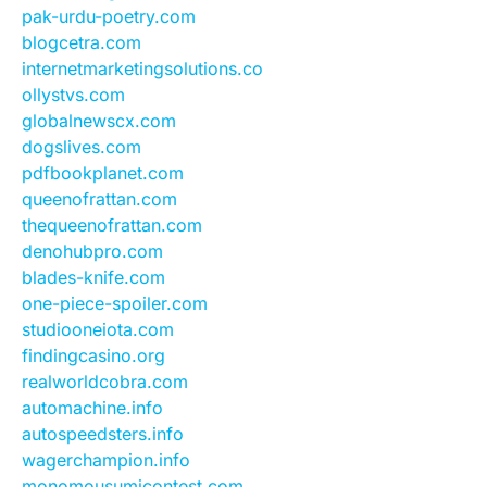
pak-urdu-poetry.com
blogcetra.com
internetmarketingsolutions.co
ollystvs.com
globalnewscx.com
dogslives.com
pdfbookplanet.com
queenofrattan.com
thequeenofrattan.com
denohubpro.com
blades-knife.com
one-piece-spoiler.com
studiooneiota.com
findingcasino.org
realworldcobra.com
automachine.info
autospeedsters.info
wagerchampion.info
monomousumicontest.com