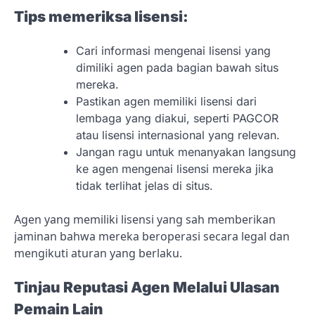
Tips memeriksa lisensi:
Cari informasi mengenai lisensi yang
dimiliki agen pada bagian bawah situs
mereka.
Pastikan agen memiliki lisensi dari
lembaga yang diakui, seperti PAGCOR
atau lisensi internasional yang relevan.
Jangan ragu untuk menanyakan langsung
ke agen mengenai lisensi mereka jika
tidak terlihat jelas di situs.
Agen yang memiliki lisensi yang sah memberikan
jaminan bahwa mereka beroperasi secara legal dan
mengikuti aturan yang berlaku.
Tinjau Reputasi Agen Melalui Ulasan
Pemain Lain