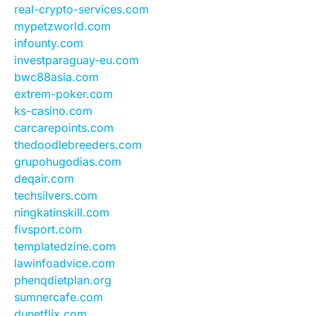
real-crypto-services.com
mypetzworld.com
infounty.com
investparaguay-eu.com
bwc88asia.com
extrem-poker.com
ks-casino.com
carcarepoints.com
thedoodlebreeders.com
grupohugodias.com
deqair.com
techsilvers.com
ningkatinskill.com
fivsport.com
templatedzine.com
lawinfoadvice.com
phenqdietplan.org
sumnercafe.com
dunetflix.com