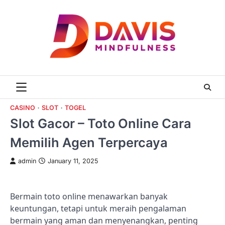
Skip
to
content
CASINO
SLOT
TOGEL
Slot Gacor – Toto Online Cara
Memilih Agen Terpercaya
admin
January 11, 2025
Bermain toto online menawarkan banyak
keuntungan, tetapi untuk meraih pengalaman
bermain yang aman dan menyenangkan, penting