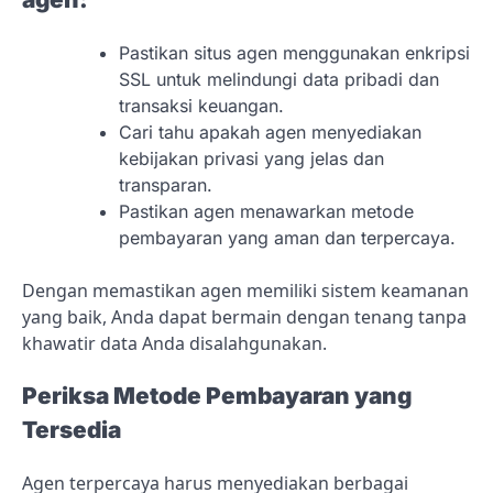
Pastikan situs agen menggunakan enkripsi
SSL untuk melindungi data pribadi dan
transaksi keuangan.
Cari tahu apakah agen menyediakan
kebijakan privasi yang jelas dan
transparan.
Pastikan agen menawarkan metode
pembayaran yang aman dan terpercaya.
Dengan memastikan agen memiliki sistem keamanan
yang baik, Anda dapat bermain dengan tenang tanpa
khawatir data Anda disalahgunakan.
Periksa Metode Pembayaran yang
Tersedia
Agen terpercaya harus menyediakan berbagai