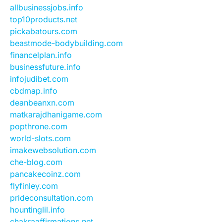
allbusinessjobs.info
top10products.net
pickabatours.com
beastmode-bodybuilding.com
financelplan.info
businessfuture.info
infojudibet.com
cbdmap.info
deanbeanxn.com
matkarajdhanigame.com
popthrone.com
world-slots.com
imakewebsolution.com
che-blog.com
pancakecoinz.com
flyfinley.com
prideconsultation.com
hountinglil.info
chakraaffirmations.net