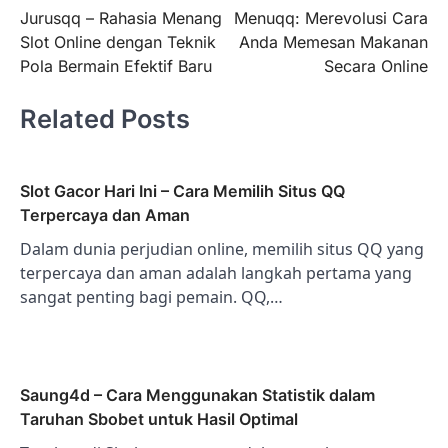
Jurusqq – Rahasia Menang
Menuqq: Merevolusi Cara
navigation
Slot Online dengan Teknik
Anda Memesan Makanan
Pola Bermain Efektif Baru
Secara Online
Related Posts
Slot Gacor Hari Ini – Cara Memilih Situs QQ
Terpercaya dan Aman
Dalam dunia perjudian online, memilih situs QQ yang
terpercaya dan aman adalah langkah pertama yang
sangat penting bagi pemain. QQ,…
Saung4d – Cara Menggunakan Statistik dalam
Taruhan Sbobet untuk Hasil Optimal