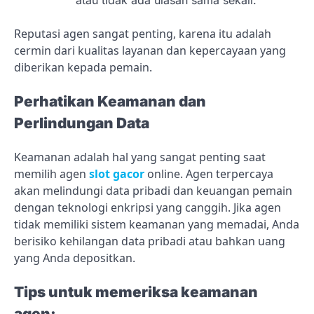
atau tidak ada ulasan sama sekali.
Reputasi agen sangat penting, karena itu adalah
cermin dari kualitas layanan dan kepercayaan yang
diberikan kepada pemain.
Perhatikan Keamanan dan
Perlindungan Data
Keamanan adalah hal yang sangat penting saat
memilih agen
slot gacor
online. Agen terpercaya
akan melindungi data pribadi dan keuangan pemain
dengan teknologi enkripsi yang canggih. Jika agen
tidak memiliki sistem keamanan yang memadai, Anda
berisiko kehilangan data pribadi atau bahkan uang
yang Anda depositkan.
Tips untuk memeriksa keamanan
agen: