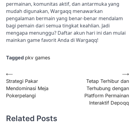
permainan, komunitas aktif, dan antarmuka yang
mudah digunakan, Wargaqq menawarkan
pengalaman bermain yang benar-benar mendalam
bagi pemain dari semua tingkat keahlian. Jadi
mengapa menunggu? Daftar akun hari ini dan mulai
mainkan game favorit Anda di Wargaqq!
Tagged
pkv games
Post
⟵
⟶
Strategi Pakar
Tetap Terhibur dan
navigation
Mendominasi Meja
Terhubung dengan
Pokerpelangi
Platform Permainan
Interaktif Depoqq
Related Posts