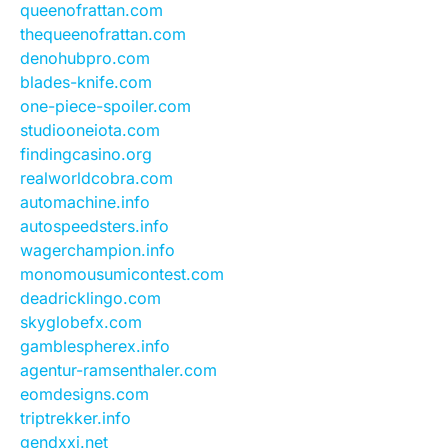
queenofrattan.com
thequeenofrattan.com
denohubpro.com
blades-knife.com
one-piece-spoiler.com
studiooneiota.com
findingcasino.org
realworldcobra.com
automachine.info
autospeedsters.info
wagerchampion.info
monomousumicontest.com
deadricklingo.com
skyglobefx.com
gamblespherex.info
agentur-ramsenthaler.com
eomdesigns.com
triptrekker.info
gendxxi.net