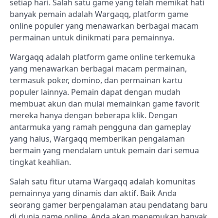
setiap hari. Salah satu game yang telah memikat hati
banyak pemain adalah Wargaqq, platform game
online populer yang menawarkan berbagai macam
permainan untuk dinikmati para pemainnya.
Wargaqq adalah platform game online terkemuka
yang menawarkan berbagai macam permainan,
termasuk poker, domino, dan permainan kartu
populer lainnya. Pemain dapat dengan mudah
membuat akun dan mulai memainkan game favorit
mereka hanya dengan beberapa klik. Dengan
antarmuka yang ramah pengguna dan gameplay
yang halus, Wargaqq memberikan pengalaman
bermain yang mendalam untuk pemain dari semua
tingkat keahlian.
Salah satu fitur utama Wargaqq adalah komunitas
pemainnya yang dinamis dan aktif. Baik Anda
seorang gamer berpengalaman atau pendatang baru
di dunia game online, Anda akan menemukan banyak