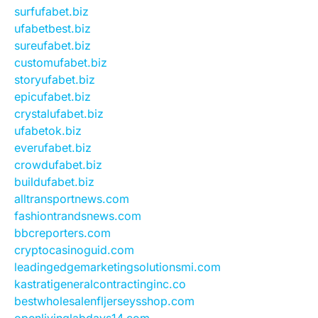
surfufabet.biz
ufabetbest.biz
sureufabet.biz
customufabet.biz
storyufabet.biz
epicufabet.biz
crystalufabet.biz
ufabetok.biz
everufabet.biz
crowdufabet.biz
buildufabet.biz
alltransportnews.com
fashiontrandsnews.com
bbcreporters.com
cryptocasinoguid.com
leadingedgemarketingsolutionsmi.com
kastratigeneralcontractinginc.co
bestwholesalenfljerseysshop.com
openlivinglabdays14.com