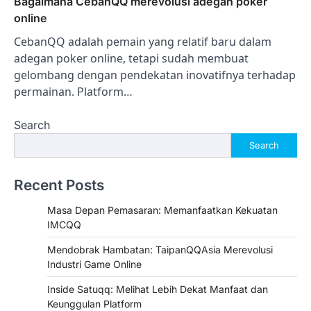
Bagaimana CebanQQ merevolusi adegan poker
online
CebanQQ adalah pemain yang relatif baru dalam
adegan poker online, tetapi sudah membuat
gelombang dengan pendekatan inovatifnya terhadap
permainan. Platform…
Search
Search
Recent Posts
Masa Depan Pemasaran: Memanfaatkan Kekuatan
IMCQQ
Mendobrak Hambatan: TaipanQQAsia Merevolusi
Industri Game Online
Inside Satuqq: Melihat Lebih Dekat Manfaat dan
Keunggulan Platform