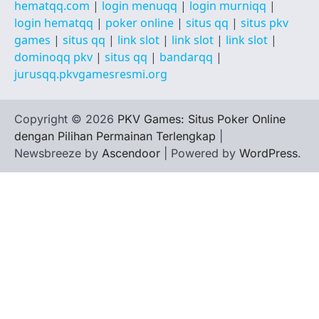
hematqq.com
|
login menuqq
|
login murniqq
|
login hematqq
|
poker online
|
situs qq
|
situs pkv
games
|
situs qq
|
link slot
|
link slot
|
link slot
|
dominoqq pkv
|
situs qq
|
bandarqq
|
jurusqq.pkvgamesresmi.org
Copyright © 2026
PKV Games: Situs Poker Online
dengan Pilihan Permainan Terlengkap
|
Newsbreeze by
Ascendoor
| Powered by
WordPress
.