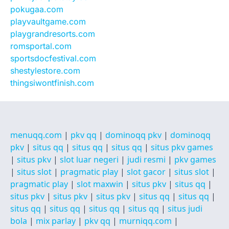
pokugaa.com
playvaultgame.com
playgrandresorts.com
romsportal.com
sportsdocfestival.com
shestylestore.com
thingsiwontfinish.com
menuqq.com
|
pkv qq
|
dominoqq pkv
|
dominoqq
pkv
|
situs qq
|
situs qq
|
situs qq
|
situs pkv games
|
situs pkv
|
slot luar negeri
|
judi resmi
|
pkv games
|
situs slot
|
pragmatic play
|
slot gacor
|
situs slot
|
pragmatic play
|
slot maxwin
|
situs pkv
|
situs qq
|
situs pkv
|
situs pkv
|
situs pkv
|
situs qq
|
situs qq
|
situs qq
|
situs qq
|
situs qq
|
situs qq
|
situs judi
bola
|
mix parlay
|
pkv qq
|
murniqq.com
|