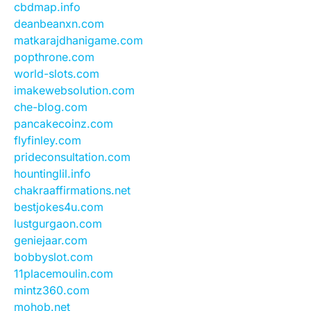
cbdmap.info
deanbeanxn.com
matkarajdhanigame.com
popthrone.com
world-slots.com
imakewebsolution.com
che-blog.com
pancakecoinz.com
flyfinley.com
prideconsultation.com
hountinglil.info
chakraaffirmations.net
bestjokes4u.com
lustgurgaon.com
geniejaar.com
bobbyslot.com
11placemoulin.com
mintz360.com
mohob.net