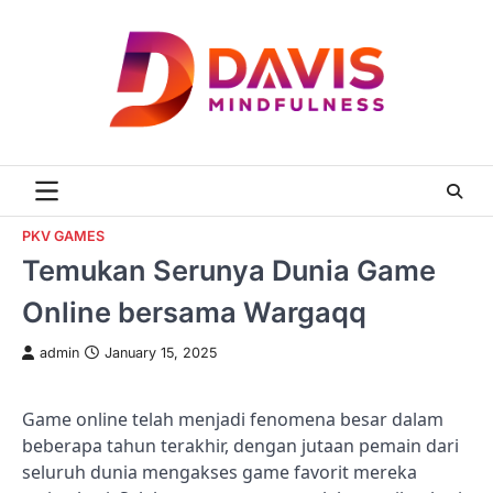
Skip
to
content
PKV GAMES
Temukan Serunya Dunia Game
Online bersama Wargaqq
admin
January 15, 2025
Game online telah menjadi fenomena besar dalam
beberapa tahun terakhir, dengan jutaan pemain dari
seluruh dunia mengakses game favorit mereka