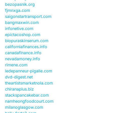
bezopasnik.org
fjmnxga.com
saigonstartransport.com
bangmaxwin.com
infonetive.com
epictacoshop.com
biopuraskinserum.com
californiafinances.info
canadafinance.info
nevadamoney.info
rimene.com
ledepanneur-pigalle.com
dvd-digest.net
theartistsmarketnola.com
chiranaplus.biz
stackspancakebar.com
namheongfoodcourt.com
milanoglasgow.com