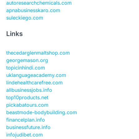
autoresearchchemicals.com
apnabusinesskaro.com
suleckiego.com
Links
thecedarglenmaltshop.com
georgemason.org
topicinhindi.com
uklanguageacademy.com
lindehealthcarefree.com
allbusinessjobs.info
top10products.net
pickabatours.com
beastmode-bodybuilding.com
financelplan.info
businessfuture.info
infojudibet.com