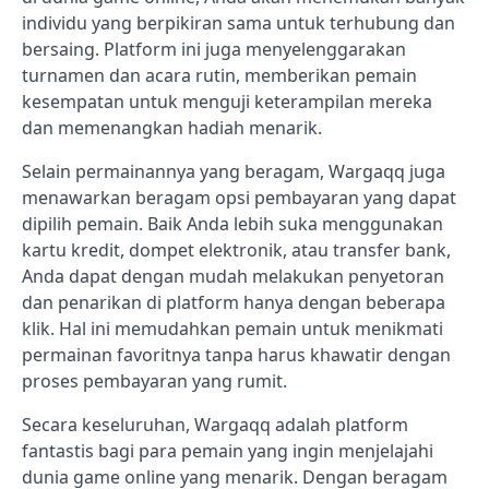
individu yang berpikiran sama untuk terhubung dan
bersaing. Platform ini juga menyelenggarakan
turnamen dan acara rutin, memberikan pemain
kesempatan untuk menguji keterampilan mereka
dan memenangkan hadiah menarik.
Selain permainannya yang beragam, Wargaqq juga
menawarkan beragam opsi pembayaran yang dapat
dipilih pemain. Baik Anda lebih suka menggunakan
kartu kredit, dompet elektronik, atau transfer bank,
Anda dapat dengan mudah melakukan penyetoran
dan penarikan di platform hanya dengan beberapa
klik. Hal ini memudahkan pemain untuk menikmati
permainan favoritnya tanpa harus khawatir dengan
proses pembayaran yang rumit.
Secara keseluruhan, Wargaqq adalah platform
fantastis bagi para pemain yang ingin menjelajahi
dunia game online yang menarik. Dengan beragam