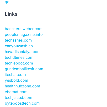
qq
Links
baeckereiweber.com
peoplemagazine.info
techashes.com
canyouwash.co
havadisantalya.com
techdtimes.com
techieboot.com
gundembalikesir.com
itechar.com
yesbold.com
healthhubzone.com
ebaraat.com
techjuiced.com
byteboosttech.com