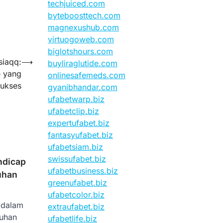
techjuiced.com
byteboosttech.com
magnexushub.com
virtuogoweb.com
biglotshours.com
siaqq:
⟶
buyliraglutide.com
 yang
onlinesafemeds.com
sukses
gyanibhandar.com
ufabetwarp.biz
ufabetclip.biz
expertufabet.biz
fantasyufabet.biz
ufabetsiam.biz
swissufabet.biz
ndicap
ufabetbusiness.biz
uhan
greenufabet.biz
ufabetcolor.biz
 dalam
extraufabet.biz
ruhan
ufabetlife.biz