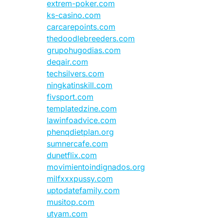
extrem-poker.com
ks-casino.com
carcarepoints.com
thedoodlebreeders.com
grupohugodias.com
deqair.com
techsilvers.com
ningkatinskill.com
fivsport.com
templatedzine.com
lawinfoadvice.com
phenqdietplan.org
sumnercafe.com
dunetflix.com
movimientoindignados.org
milfxxxpussy.com
uptodatefamily.com
musitop.com
utyam.com