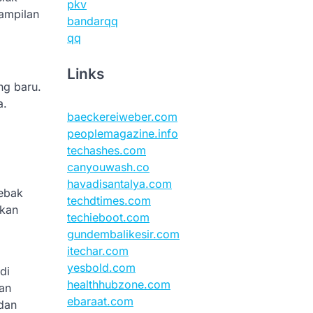
pkv
ampilan
bandarqq
qq
Links
g baru.
a.
baeckereiweber.com
peoplemagazine.info
techashes.com
canyouwash.co
havadisantalya.com
jebak
techdtimes.com
ukan
techieboot.com
gundembalikesir.com
itechar.com
yesbold.com
di
healthhubzone.com
an
ebaraat.com
dan