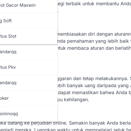
asi beberapa tips dan strategi terbaik untuk membantu And
ominoqq
lot Gacor Maxwin
nang bermain di CebanQQ.
itus Pkv
g Soft
CebanQQ, penting untuk membiasakan diri dengan aturann
kv Games
itus Slot
getahuinya akan memberi Anda pemahaman yang lebih baik 
enang. Luangkan waktu untuk membaca aturan dan berlati
andarqq
ruh uang sungguhan.
itus Pkv
anQQ adalah menetapkan anggaran dan tetap melakukannya. 
andarqq
 akhirnya menghabiskan lebih banyak uang daripada yang
ang teguh pada itu, Anda dapat memastikan bahwa Anda 
oker
lebih dari yang Anda mampu kehilangan.
ominoqq
ika datang ke perjudian online. Semakin banyak Anda berla
njadi mereka. Luangkan waktu untuk mempelajari seluk b