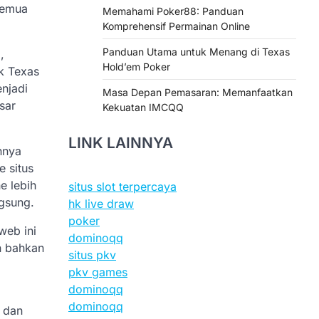
semua
Memahami Poker88: Panduan
Komprehensif Permainan Online
Panduan Utama untuk Menang di Texas
,
Hold’em Poker
k Texas
njadi
Masa Depan Pemasaran: Memanfaatkan
sar
Kekuatan IMCQQ
LINK LAINNYA
nnya
 situs
e lebih
situs slot terpercaya
gsung.
hk live draw
poker
web ini
dominoqq
an bahkan
situs pkv
pkv games
dominoqq
dominoqq
 dan