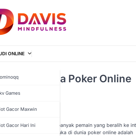
UDI ONLINE
: Bagaimana Poker Online
 Online
ominoqq
an Bola
kv Games
Slot Online
andarqq
lot Gacor Maxwin
ningkat, dengan semakin banyak pemain yang beralih ke int
kv Games
lot Gacor Hari Ini
lah satu platform terkemuka di dunia poker online adalah