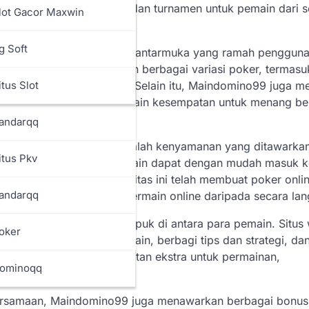
rbagai permainan poker dan turnamen untuk pemain dari 
ominoqq
lot Gacor Maxwin
itus Pkv
g Soft
a penggemar poker, berkat antarmuka yang ramah pengguna
Situs web ini menawarkan berbagai variasi poker, termasu
 dari semua preferensi. Selain itu, Maindomino99 juga me
kv Games
itus Slot
 besar, memberi para pemain kesempatan untuk menang be
andarqq
bangkitan Maindomino99 adalah kenyamanan yang ditawarka
itus Pkv
fisik atau ruang poker, pemain dapat dengan mudah masuk ke
rmain segera. Aksesibilitas ini telah membuat poker onlin
andarqq
in yang memilih untuk bermain online daripada secara lan
sa kebersamaan yang dipupuk di antara para pemain. Situs 
oker
 berinteraksi satu sama lain, berbagi tips dan strategi, d
menambah lapisan kenikmatan ekstra untuk permainan,
ominoqq
ersamaan, Maindomino99 juga menawarkan berbagai bonus