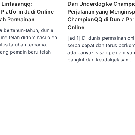
 Lintasanqq:
Dari Underdog ke Champi
Platform Judi Online
Perjalanan yang Menginsp
ah Permainan
ChampionQQ di Dunia Pe
Online
a bertahun-tahun, dunia
line telah didominasi oleh
[ad_1] Di dunia permainan on
itus taruhan ternama.
serba cepat dan terus berke
ang pemain baru telah
ada banyak kisah pemain yan
bangkit dari ketidakjelasan…