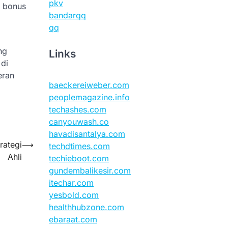
pkv
i bonus
bandarqq
qq
ng
Links
 di
eran
baeckereiweber.com
peoplemagazine.info
techashes.com
canyouwash.co
havadisantalya.com
rategi
⟶
techdtimes.com
Ahli
techieboot.com
gundembalikesir.com
itechar.com
yesbold.com
healthhubzone.com
ebaraat.com