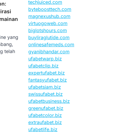
techjuiced.com
on:
byteboosttech.com
irasi
magnexushub.com
rmainan
virtuogoweb.com
biglotshours.com
line yang
buyliraglutide.com
mbang,
onlinesafemeds.com
g telah
gyanibhandar.com
ufabetwarp.biz
ufabetclip.biz
expertufabet.biz
fantasyufabet.biz
ufabetsiam.biz
swissufabet.biz
ufabetbusiness.biz
greenufabet.biz
ufabetcolor.biz
extraufabet.biz
ufabetlife.biz