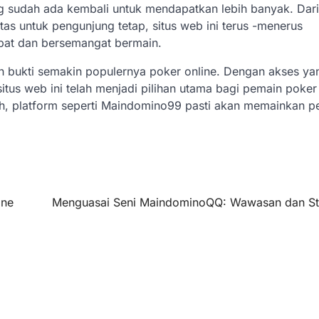
 sudah ada kembali untuk mendapatkan lebih banyak. Dar
tas untuk pengunjung tetap, situs web ini terus -menerus
ibat dan bersemangat bermain.
 bukti semakin populernya poker online. Dengan akses ya
tus web ini telah menjadi pilihan utama bagi pemain poker
lih, platform seperti Maindomino99 pasti akan memainkan p
ine
Menguasai Seni MaindominoQQ: Wawasan dan St