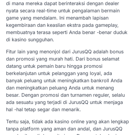
di mana mereka dapat berinteraksi dengan dealer
nyata secara real-time untuk pengalaman bermain
game yang mendalam. Ini menambah lapisan
kegembiraan dan keaslian ekstra pada gameplay,
membuatnya terasa seperti Anda benar -benar duduk
di kasino sungguhan.
Fitur lain yang menonjol dari JurusQQ adalah bonus
dan promosi yang murah hati. Dari bonus selamat
datang untuk pemain baru hingga promosi
berkelanjutan untuk pelanggan yang loyal, ada
banyak peluang untuk meningkatkan bankroll Anda
dan meningkatkan peluang Anda untuk menang
besar. Dengan promosi dan turnamen reguler, selalu
ada sesuatu yang terjadi di JurusQQ untuk menjaga
hal -hal tetap segar dan menarik.
Tentu saja, tidak ada kasino online yang akan lengkap
tanpa platform yang aman dan andal, dan JurusQQ