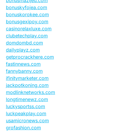
bonusmazijeu.com
bonuskyfojea.com
bonuskorokee.com
bonusgexipoy.com
casinorelaxluxe.com
clubetechplay.com
domdombd.com
dailyplayz.com
getprocrackhere.com
fastinnews.com
fannybanny.com
ifinitymarketer.com
jackpotkoning.com
modlinknetworks.com
longtimenewz.com
luckysportss.com
luckpeakplay.com
usamicronews.com
grofashion.com