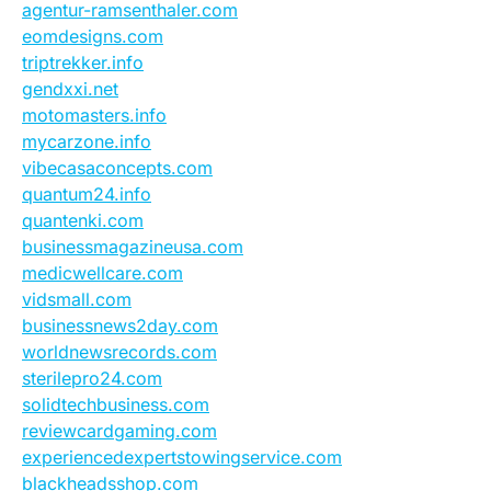
agentur-ramsenthaler.com
eomdesigns.com
triptrekker.info
gendxxi.net
motomasters.info
mycarzone.info
vibecasaconcepts.com
quantum24.info
quantenki.com
businessmagazineusa.com
medicwellcare.com
vidsmall.com
businessnews2day.com
worldnewsrecords.com
sterilepro24.com
solidtechbusiness.com
reviewcardgaming.com
experiencedexpertstowingservice.com
blackheadsshop.com