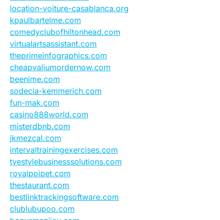
location-voiture-casablanca.org
kpaulbartelme.com
comedyclubofhiltonhead.com
virtualartsassistant.com
theprimeinfographics.com
cheapvaliumordernow.com
beenime.com
sodecia-kemmerich.com
fun-mak.com
casino888world.com
misterdbnb.com
jkmezcal.com
intervaltrainingexercises.com
tyestylebusinesssolutions.com
royalpoipet.com
thestaurant.com
bestlinktrackingsoftware.com
clublubupoo.com