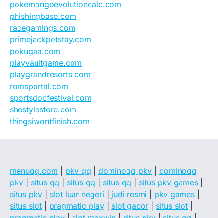
pokemongoevolutioncalc.com
phishingbase.com
racegamings.com
primejackpotstay.com
pokugaa.com
playvaultgame.com
playgrandresorts.com
romsportal.com
sportsdocfestival.com
shestylestore.com
thingsiwontfinish.com
menuqq.com
|
pkv qq
|
dominoqq pkv
|
dominoqq
pkv
|
situs qq
|
situs qq
|
situs qq
|
situs pkv games
|
situs pkv
|
slot luar negeri
|
judi resmi
|
pkv games
|
situs slot
|
pragmatic play
|
slot gacor
|
situs slot
|
pragmatic play
|
slot maxwin
|
situs pkv
|
situs qq
|