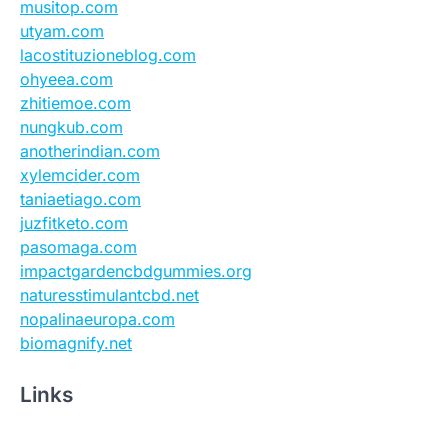
musitop.com
utyam.com
lacostituzioneblog.com
ohyeea.com
zhitiemoe.com
nungkub.com
anotherindian.com
xylemcider.com
taniaetiago.com
juzfitketo.com
pasomaga.com
impactgardencbdgummies.org
naturesstimulantcbd.net
nopalinaeuropa.com
biomagnify.net
Links