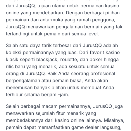
dari JurusQQ, tujuan utama untuk permainan kasino
online yang mendebarkan. Dengan berbagai pilihan
permainan dan antarmuka yang ramah pengguna,
JurusQQ menawarkan pengalaman bermain yang tak
tertandingi untuk pemain dari semua level.
Salah satu daya tarik terbesar dari JurusQQ adalah
koleksi permainannya yang luas. Dari favorit kasino
klasik seperti blackjack, roulette, dan poker hingga
rilis baru yang menarik, ada sesuatu untuk semua
orang di JurusQQ. Baik Anda seorang profesional
berpengalaman atau pemain biasa, Anda akan
menemukan banyak pilihan untuk membuat Anda
terhibur selama berjam -jam.
Selain berbagai macam permainannya, JurusQQ juga
menawarkan sejumlah fitur menarik yang
membedakannya dari kasino online lainnya. Misalnya,
pemain dapat memanfaatkan game dealer langsung,