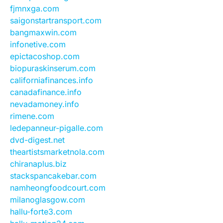
fjmnxga.com
saigonstartransport.com
bangmaxwin.com
infonetive.com
epictacoshop.com
biopuraskinserum.com
californiafinances.info
canadafinance.info
nevadamoney.info
rimene.com
ledepanneur-pigalle.com
dvd-digest.net
theartistsmarketnola.com
chiranaplus.biz
stackspancakebar.com
namheongfoodcourt.com
milanoglasgow.com
hallu-forte3.com