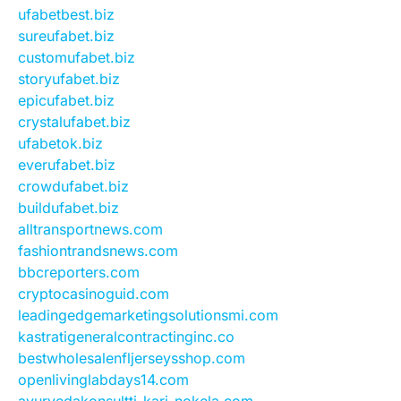
ufabetbest.biz
sureufabet.biz
customufabet.biz
storyufabet.biz
epicufabet.biz
crystalufabet.biz
ufabetok.biz
everufabet.biz
crowdufabet.biz
buildufabet.biz
alltransportnews.com
fashiontrandsnews.com
bbcreporters.com
cryptocasinoguid.com
leadingedgemarketingsolutionsmi.com
kastratigeneralcontractinginc.co
bestwholesalenfljerseysshop.com
openlivinglabdays14.com
ayurvedakonsultti-kari-nokela.com