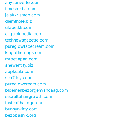
anyconverter.com
timespedia.com
jejakkrismon.com
diemthole.biz
ufabetkk.com
allquickmedia.com
technewsgazette.com
pureglowfacecream.com
kingofherrings.com
mrbetjapan.com
anewentity.biz
appkuala.com
seo7days.com
pureglowcream.com
bloemenbezorgenvandaag.com
secrettohairgrowth.com
tasteofthaitogo.com
bunnynkitty.com
bezopasnik.org