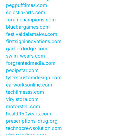
pegpufftimes.com
celestia-arts.com
forumchampions.com
bluebargames.com
festivaldelamalou.com
firstsigninnovations.com
garberdodge.com
swim-wears.com
forgrantedmedia.com
peolpstar.com
tylerscustomdesign.com
carworksonline.com
techtimesss.com
virylstore.com
motorstell.com
health150years.com
prescriptions-drug.org
technocrewsolution.com