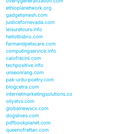
overlygeneralization.com
ethiopianetwork.org
gadgetsmesh.com
justicefornevada.com
leisuretours.info
hellotbsbro.com
farmandpetscare.com
computingservice.info
caiofracini.com
techpositive.info
unseonrang.com
pak-urdu-poetry.com
blogcetra.com
internetmarketingsolutions.co
ollystvs.com
globalnewscx.com
dogslives.com
pdfbookplanet.com
queenofrattan.com