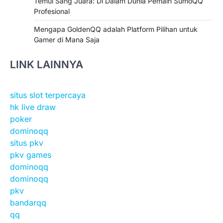
Temui Sang Juara: Di Dalam Dunia Pemain SumoQQ
Profesional
Mengapa GoldenQQ adalah Platform Pilihan untuk
Gamer di Mana Saja
LINK LAINNYA
situs slot terpercaya
hk live draw
poker
dominoqq
situs pkv
pkv games
dominoqq
dominoqq
pkv
bandarqq
qq