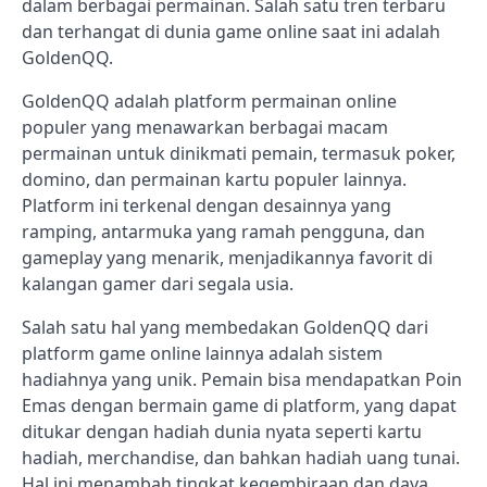
dalam berbagai permainan. Salah satu tren terbaru
dan terhangat di dunia game online saat ini adalah
GoldenQQ.
GoldenQQ adalah platform permainan online
populer yang menawarkan berbagai macam
permainan untuk dinikmati pemain, termasuk poker,
domino, dan permainan kartu populer lainnya.
Platform ini terkenal dengan desainnya yang
ramping, antarmuka yang ramah pengguna, dan
gameplay yang menarik, menjadikannya favorit di
kalangan gamer dari segala usia.
Salah satu hal yang membedakan GoldenQQ dari
platform game online lainnya adalah sistem
hadiahnya yang unik. Pemain bisa mendapatkan Poin
Emas dengan bermain game di platform, yang dapat
ditukar dengan hadiah dunia nyata seperti kartu
hadiah, merchandise, dan bahkan hadiah uang tunai.
Hal ini menambah tingkat kegembiraan dan daya