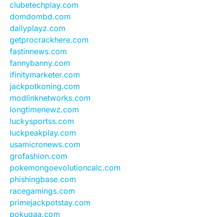
clubetechplay.com
domdombd.com
dailyplayz.com
getprocrackhere.com
fastinnews.com
fannybanny.com
ifinitymarketer.com
jackpotkoning.com
modlinknetworks.com
longtimenewz.com
luckysportss.com
luckpeakplay.com
usamicronews.com
grofashion.com
pokemongoevolutioncalc.com
phishingbase.com
racegamings.com
primejackpotstay.com
pokugaa.com