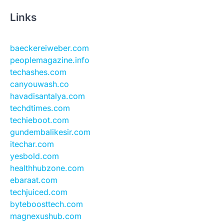
Links
baeckereiweber.com
peoplemagazine.info
techashes.com
canyouwash.co
havadisantalya.com
techdtimes.com
techieboot.com
gundembalikesir.com
itechar.com
yesbold.com
healthhubzone.com
ebaraat.com
techjuiced.com
byteboosttech.com
magnexushub.com