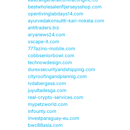
bestwholesalenfljerseysshop.com
openlivinglabdays14.com
ayurvedakonsultti-kari-nokela.com
antitraders.biz
aryanews24.com
xscape-it.com
777azino-mobile.com
cobbseniorbowl.com
technowdesign.com
durexsecurityandshipping.com
cityroofingandplannig.com
ivdabergasa.com
juyultadesga.com
real-crypto-services.com
mypetzworld.com
infounty.com
investparaguay-eu.com
bwc88asia.com