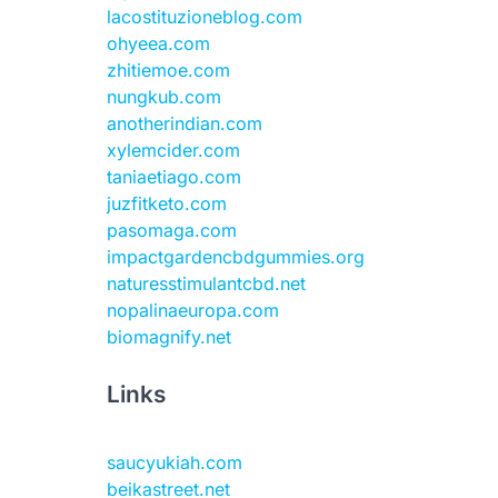
lacostituzioneblog.com
ohyeea.com
zhitiemoe.com
nungkub.com
anotherindian.com
xylemcider.com
taniaetiago.com
juzfitketo.com
pasomaga.com
impactgardencbdgummies.org
naturesstimulantcbd.net
nopalinaeuropa.com
biomagnify.net
Links
saucyukiah.com
beikastreet.net