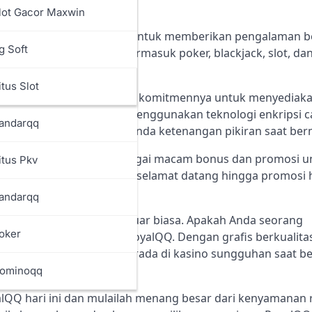
gi.
ominoqq
lot Gacor Maxwin
 andal yang didedikasikan untuk memberikan pengalaman 
itus Pkv
g Soft
ainan untuk dipilih, termasuk poker, blackjack, slot, da
kv Games
itus Slot
game online lainnya adalah komitmennya untuk menyediak
ra pemainnya. Situs ini menggunakan teknologi enkripsi 
andarqq
ngi dan aman, memberi Anda ketenangan pikiran saat ber
QQ juga menawarkan berbagai macam bonus dan promosi u
itus Pkv
bih banyak. Dari bonus selamat datang hingga promosi h
andarqq
ihan permainannya yang luar biasa. Apakah Anda seorang
oker
mainan untuk Anda di RoyalQQ. Dengan grafis berkualitas 
da akan merasa seperti berada di kasino sungguhan saat b
ominoqq
QQ hari ini dan mulailah menang besar dari kenyamanan