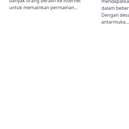
banyak orang beralih ke internet
mendapatkan
untuk memainkan permainan…
dalam bebera
Dengan desa
antarmuka