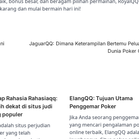
ik, bonus besar, dan beragam pilihan permainan, RoyalQQ 
karang dan mulai bermain hari ini!
ni
JaguarQQ: Dimana Keterampilan Bertemu Pelu
Dunia Poker 
p Rahasia Rahasiaqq:
ElangQQ: Tujuan Utama
ih dekat di situs judi
Penggemar Poker
g populer
Jika Anda seorang penggema
yang mencari pengalaman p
dalah situs perjudian
online terbaik, ElangQQ adal
er yang telah